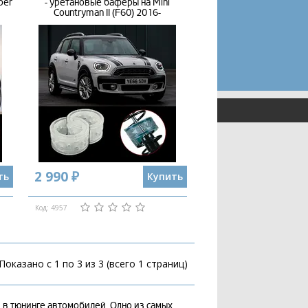
per
- уретановые баферы на Mini
Countryman II (F60) 2016-
2 990 ₽
ть
Купить
Код: 4957
Показано с 1 по 3 из 3 (всего 1 страниц)
 в тюнинге автомобилей. Одно из самых