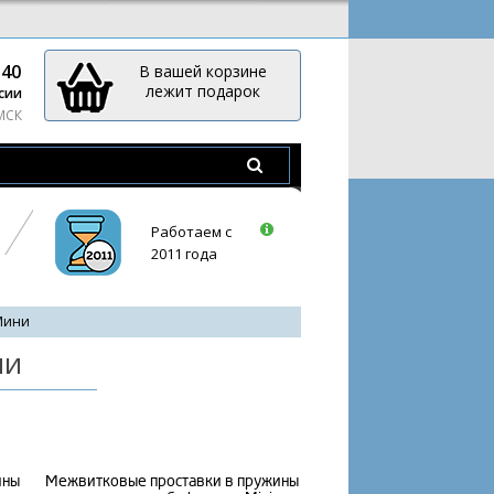
-40
В вашей корзине
лежит подарок
сии
 МСК
Работаем с
2011 года
 Мини
ни
ины
Межвитковые проставки в пружины