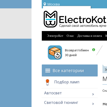
Москва
Ваш город —
Москва
Угадали?
ЭлектроКот
О нас
Доставка и оплата
К
Возврат/обмен
30 дней
Все категории
Э
М
Подбор ламп
Cна
Автосвет
Световой тюнинг
Ме