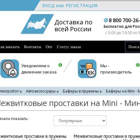
ВХОД
или
РЕГИСТРАЦИЯ
8 800 700-26
Доставка по
Бесплатно для Рос
всей России
c 9.00 до 19.00 по
ак заказать
Контакты
Опт
Статус заказа
Уведомляем о
Мы -
движении заказа
производитель
лектроКот
Автоаксессуары
Баферы в пружины
Баферы на Mini -
ежвитковые проставки на Mini - Ми
чала показать:
жвитковые проставки в пружины
Межвитковые проставки в пруж