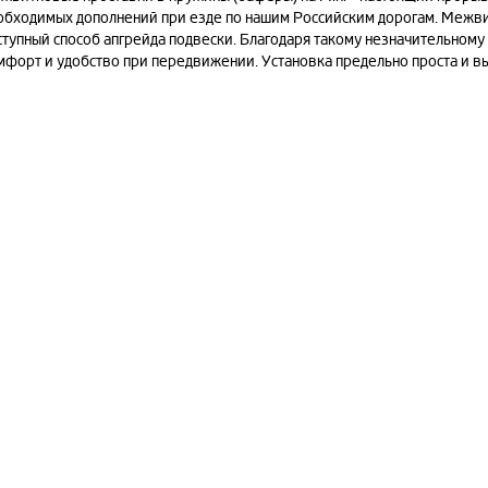
обходимых дополнений при езде по нашим Российским дорогам. Межви
ступный способ апгрейда подвески. Благодаря такому незначительном
мфорт и удобство при передвижении. Установка предельно проста и в