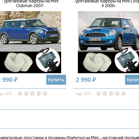
- уретановые баферы на Mini
- уретановые баферы на Mini Coo
Clubman 2007-
II 2006-
 990 ₽
2 990 ₽
Купить
Купи
од: 2373
Код: 2374
жвитковые проставки в пружины (баферы) на Mini – настоящий прорыв