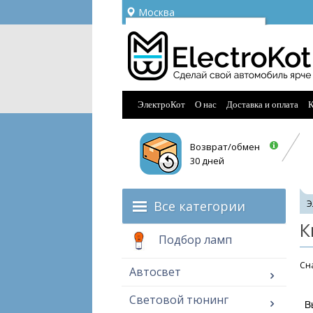
Москва
Ваш город —
Москва
Угадали?
ЭлектроКот
О нас
Доставка и оплата
К
Возврат/обмен
30 дней
Все категории
Э
К
Подбор ламп
Cна
Автосвет
Световой тюнинг
В