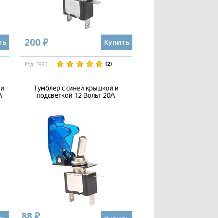
200 ₽
ть
Купить
(2)
Код: 3980
 и
Тумблер с синей крышкой и
А
подсветкой 12 Вольт 20А
88 ₽