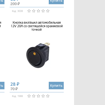
ть
Купить
200 ₽
Код: 3008
я
Кнопка вкл/выкл автомобильная
й
12V 20А со светящейся оранжевой
точкой
28 ₽
ть
Купить
70 ₽
Код: 1988