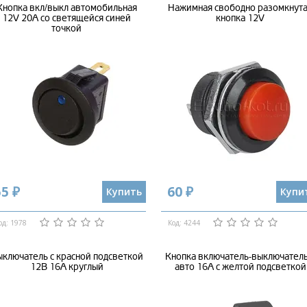
Кнопка вкл/выкл автомобильная
Нажимная свободно разомкнут
12V 20А со светящейся синей
кнопка 12V
точкой
5 ₽
60 ₽
Купить
Купи
од: 1978
Код: 4244
ключатель с красной подсветкой
Кнопка включатель-выключатель
12В 16А круглый
авто 16А с желтой подсветкой