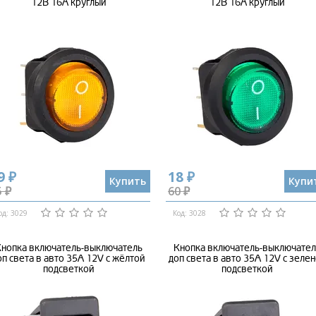
12В 16А круглый
12В 16А круглый
9 ₽
18 ₽
Купить
Купи
 ₽
60 ₽
од: 3029
Код: 3028
нопка включатель-выключатель
Кнопка включатель-выключате
оп света в авто 35А 12V с жёлтой
доп света в авто 35А 12V с зеле
подсветкой
подсветкой