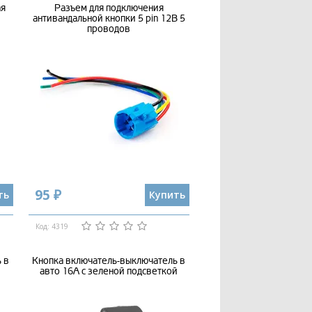
ая
Разъем для подключения
антивандальной кнопки 5 pin 12В 5
проводов
95 ₽
ть
Купить
Код: 4319
 в
Кнопка включатель-выключатель в
авто 16А с зеленой подсветкой