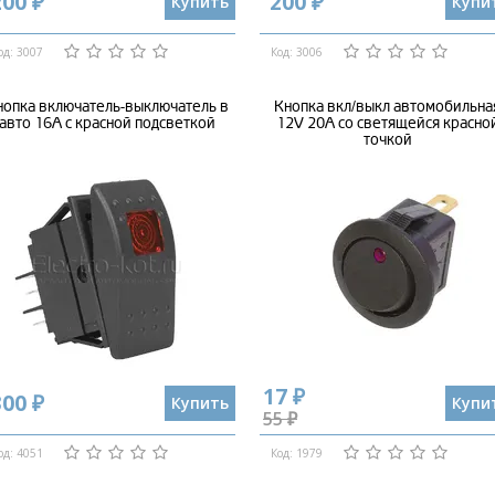
200 ₽
200 ₽
Купить
Купи
од: 3007
Код: 3006
нопка включатель-выключатель в
Кнопка вкл/выкл автомобильна
авто 16А с красной подсветкой
12V 20А со светящейся красно
точкой
17 ₽
300 ₽
Купить
Купи
55 ₽
од: 4051
Код: 1979