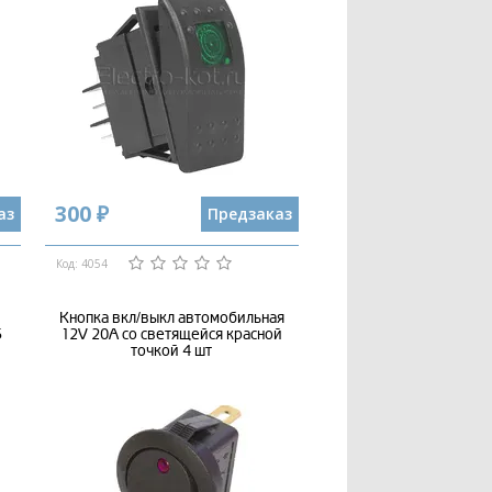
300 ₽
аз
Предзаказ
Код: 4054
Кнопка вкл/выкл автомобильная
5
12V 20А со светящейся красной
точкой 4 шт