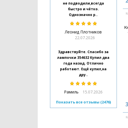
не подводили,всегда
быстро и чётко.
К
Однозначно р..
К
Леонид Плотников
22.07.2026
Здравствуйте. Спасибо за
лампочки 354632 Купил два
года назад. Отлично
работают. Ещё купил,на
дру..
Рамиль
15.07.2026
Показать все отзывы (2476)
К