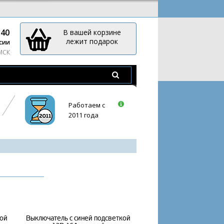
-40
В вашей корзине
лежит подарок
сии
 МСК
Работаем с
2011 года
кой
Выключатель с синей подсветкой