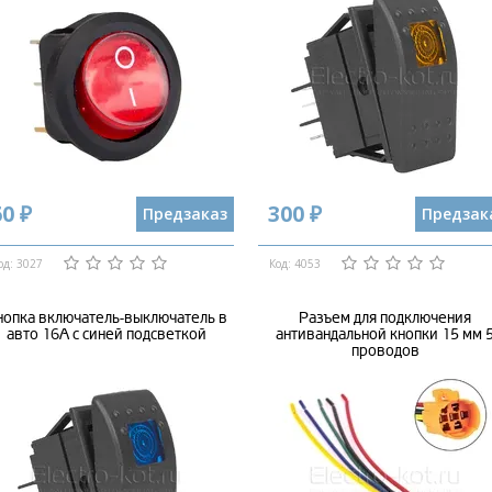
0 ₽
300 ₽
Предзаказ
Предзак
од: 3027
Код: 4053
нопка включатель-выключатель в
Разъем для подключения
авто 16А с синей подсветкой
антивандальной кнопки 15 мм 
проводов