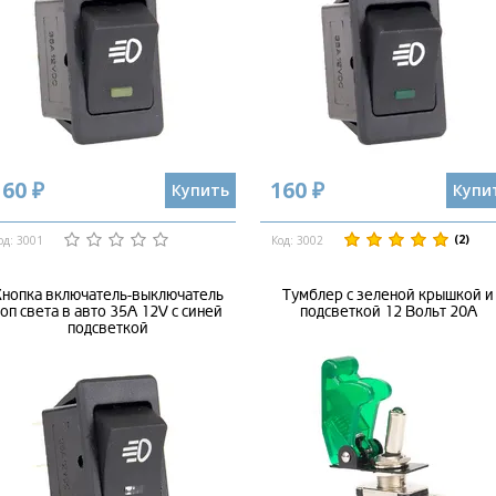
160 ₽
160 ₽
Купить
Купи
(2)
од: 3001
Код: 3002
нопка включатель-выключатель
Тумблер с зеленой крышкой и
оп света в авто 35А 12V с синей
подсветкой 12 Вольт 20А
подсветкой