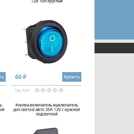
12В 16А круглый
60 ₽
ть
Купить
Код: 3026
ль
Кнопка включатель-выключатель
ной
доп света в авто 35А 12V с красной
подсветкой