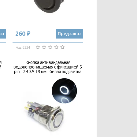
260 ₽
аз
Предзаказ
Код: 6324
я
Кнопка антивандальная
й
водонепроницаемая с фиксацией 5
pin 12В 3А 19 мм - белая подсветка