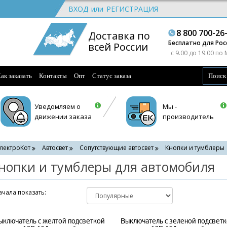
ВХОД
или
РЕГИСТРАЦИЯ
8 800 700-26
Доставка по
Бесплатно для Рос
всей России
c 9.00 до 19.00 по
ак заказать
Контакты
Опт
Статус заказа
Уведомляем о
Мы -
движении заказа
производитель
лектроКот
Автосвет
Сопутствующие автосвет
Кнопки и тумблеры
нопки и тумблеры для автомобиля
чала показать:
ыключатель с желтой подсветкой
Выключатель с зеленой подсвет