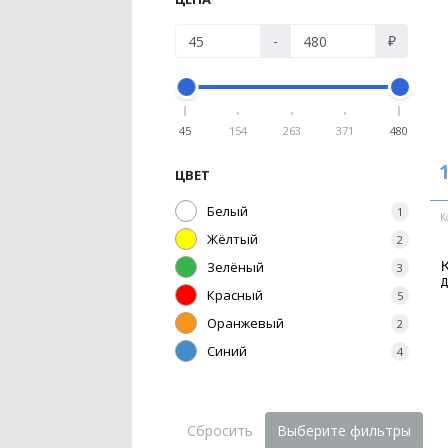
-
₽
45
154
263
371
480
ЦВЕТ
Белый
1
К
Жёлтый
2
Зелёный
К
3
д
Красный
5
Оранжевый
2
Синий
4
Сбросить
Выберите фильтры