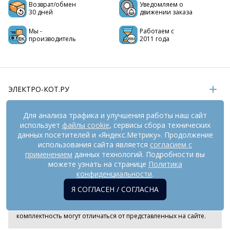
Возврат/обмен
Уведомляем о
30 дней
движении заказа
Мы -
Работаем с
производитель
2011 года
ЭЛЕКТРО-КОТ.РУ
ИНФОРМАЦИЯ
Для анализа трафика и улучшения работы наш сайт
использует
файлы cookie
, сервисы сбора технических
РЕКВИЗИТЫ
данных посетителей и «Яндекс.Метрику». Продолжение
использования сайта является
согласием с
применением
данных технологий. Подробности вы
На информационном ресурсе
применяются
можете узнать на странице
Политика
рекомендательные технологии
(информационные технологии
конфиденциальности
.
предоставления информации на основе сбора,
Я СОГЛАСЕН / СОГЛАСНА
систематизации и анализа сведений, относящихся к
предпочтениям пользователей сети «Интернет», находящихся
на территории Российской Федерации). Внешний вид товара и
комплектность могут отличаться от представленных на сайте.