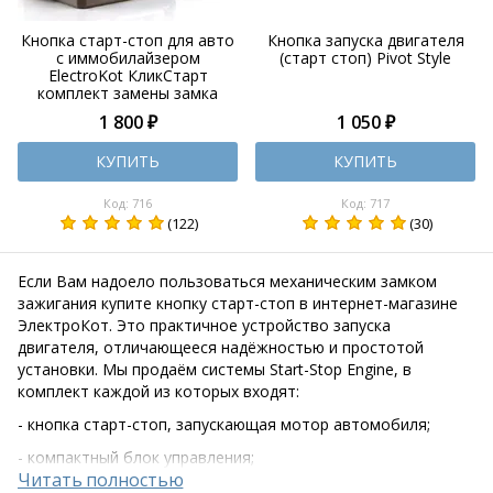
Кнопка старт-стоп для авто
Кнопка запуска двигателя
с иммобилайзером
(старт стоп) Pivot Style
ElectroKot КликСтарт
комплект замены замка
зажигания
1 800 ₽
1 050 ₽
КУПИТЬ
КУПИТЬ
Код: 716
Код: 717
(122)
(30)
Если Вам надоело пользоваться механическим замком
зажигания купите кнопку старт-стоп в интернет-магазине
ЭлектроКот. Это практичное устройство запуска
двигателя, отличающееся надёжностью и простотой
установки. Мы продаём системы Start-Stop Engine, в
комплект каждой из которых входят:
- кнопка старт-стоп, запускающая мотор автомобиля;
- компактный блок управления;
- набор крепёжных элементов и кабелей для подключения;