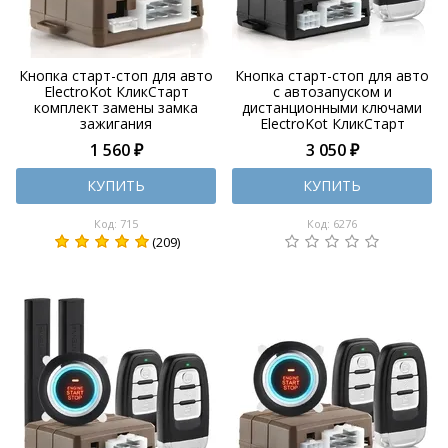
Кнопка старт-стоп для авто
Кнопка старт-стоп для авто
ElectroKot КликСтарт
с автозапуском и
комплект замены замка
дистанционными ключами
зажигания
ElectroKot КликСтарт
комплект замены замка
1 560 ₽
3 050 ₽
зажигания
КУПИТЬ
КУПИТЬ
Код: 715
Код: 6276
(209)