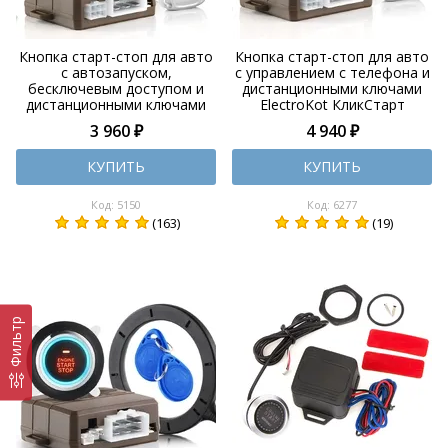
Кнопка старт-стоп для авто
Кнопка старт-стоп для авто
с автозапуском,
с управлением с телефона и
бесключевым доступом и
дистанционными ключами
дистанционными ключами
ElectroKot КликСтарт
ElectroKot КликСтарт
3 960 ₽
4 940 ₽
КУПИТЬ
КУПИТЬ
Код: 5150
Код: 6277
(163)
(19)
Фильтр