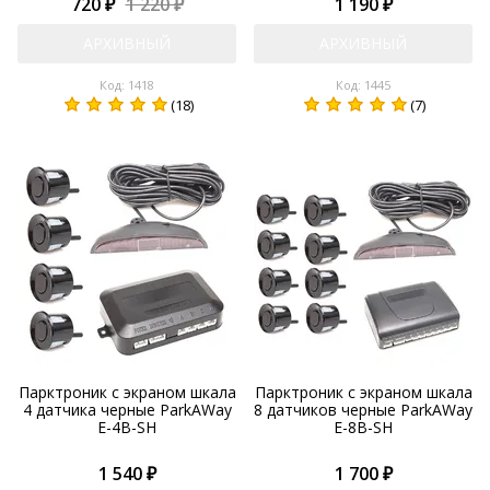
720 ₽
1 220 ₽
1 190 ₽
АРХИВНЫЙ
АРХИВНЫЙ
Код: 1418
Код: 1445
(18)
(7)
Парктроник с экраном шкала
Парктроник с экраном шкала
4 датчика черные ParkAWay
8 датчиков черные ParkAWay
E-4B-SH
E-8B-SH
1 540 ₽
1 700 ₽