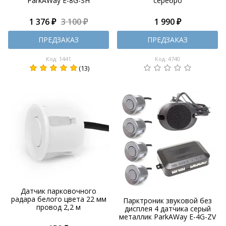
ParkAWay E-8G-SH
серебро
1 376 ₽
3 100 ₽
1 990 ₽
ПРЕДЗАКАЗ
ПРЕДЗАКАЗ
Код: 1441
Код: 4740
(13)
Датчик парковочного
радара белого цвета 22 мм
Парктроник звуковой без
провод 2,2 м
дисплея 4 датчика серый
металлик ParkAWay E-4G-ZV