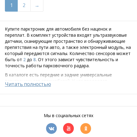
1
2
Купите парктроник для автомобиля без наценок и
переплат. В комплект устройства входят ультразвуковые
датчики, сканирующие пространство и обнаруживающие
препятствия на пути авто, а также электронный модуль, на
который передаются сигналы. Количество сенсоров может
быть от
2
до
8
. От этого зависит чувствительность и
точность работы парковочного радара.
В каталоге есть передние и задние универсальные
парктроники для автомобилей. У нас продаются
парктроники различных типов по отличным ценам —
звуковые парктроники и модели с
ЖК дисплеями
. Датчики,
которыми они комплектуются, бывают врезными или
накладными. В первом случае они устанавливаются в
передний бампер и в задний бампер автомобиля, во
Мы в социальных сетях
втором – просто приклеиваются сверху.
Качественный парктроник для авто позволяет:
- с лёгкостью парковать машину даже на заполненных