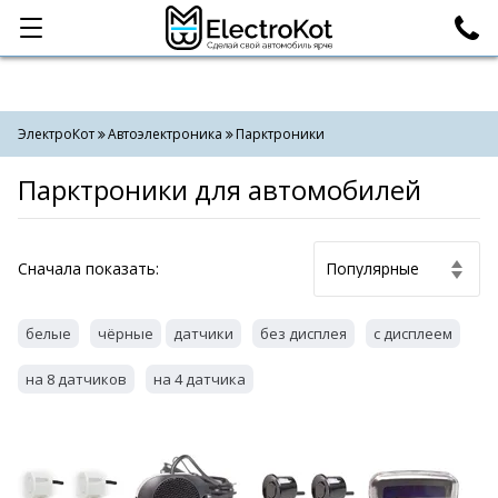
Категории
Поиск
ЭлектроКот
Автоэлектроника
Парктроники
Парктроники для автомобилей
Cначала показать:
белые
чёрные
датчики
без дисплея
с дисплеем
на 8 датчиков
на 4 датчика