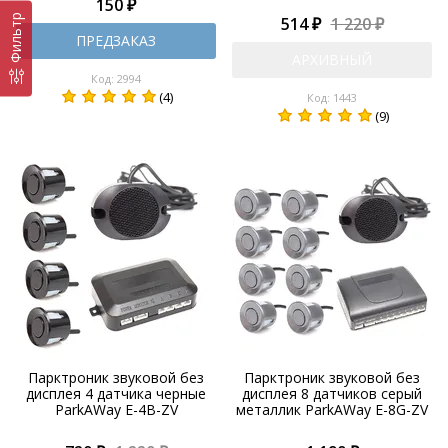
150 ₽
Фильтр
514 ₽
1 220 ₽
ПРЕДЗАКАЗ
АРХИВНЫЙ
Код: 2994
(4)
Код: 1443
(9)
Парктроник звуковой без
Парктроник звуковой без
дисплея 4 датчика черные
дисплея 8 датчиков серый
ParkAWay E-4B-ZV
металлик ParkAWay E-8G-ZV