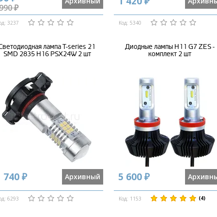
1 420 ₽
Архивный
Архивн
990 ₽
од: 3237
Код: 5340
Светодиодная лампа T-series 21
Диодные лампы H11 G7 ZES -
SMD 2835 H16 PSX24W 2 шт
комплект 2 шт
 740 ₽
5 600 ₽
Архивный
Архивн
(4)
од: 6293
Код: 1153