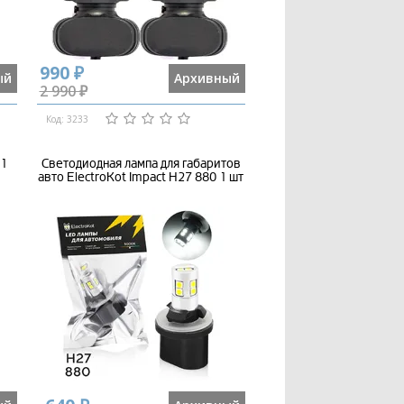
990 ₽
ый
Архивный
2 990 ₽
Код: 3233
11
Светодиодная лампа для габаритов
авто ElectroKot Impact H27 880 1 шт