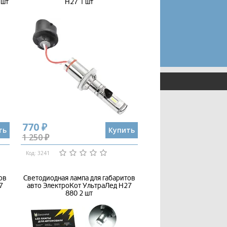
 шт
H27 1 шт
770 ₽
ть
Купить
1 250 ₽
Код: 3241
ов
Светодиодная лампа для габаритов
7
авто ЭлектроКот УльтраЛед H27
880 2 шт