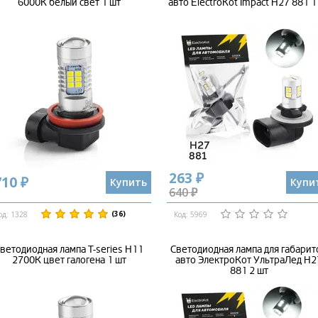
6000K белый свет 1 шт
авто ElectroKot Impact H27 881 1
263 ₽
710 ₽
Купить
Купи
640 ₽
(36)
од: 1328
Код: 5969
ветодиодная лампа T-series H11
Светодиодная лампа для габарит
2700К цвет галогена 1 шт
авто ЭлектроКот УльтраЛед H2
881 2 шт