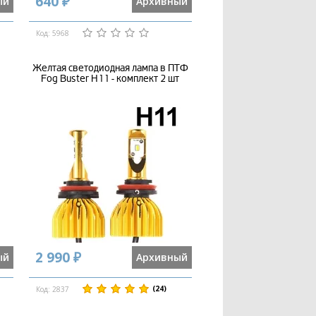
640 ₽
ый
Архивный
Код: 5968
Желтая светодиодная лампа в ПТФ
Fog Buster H11 - комплект 2 шт
2 990 ₽
ый
Архивный
(24)
Код: 2837