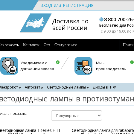
ВХОД
или
РЕГИСТРАЦИЯ
8 800 700-26
Доставка по
Бесплатно для Рос
всей России
c 9.00 до 19.00 по
ак заказать
Контакты
Опт
Статус заказа
Уведомляем о
Мы -
движении заказа
производитель
лектроКот
Автосвет
Светодиодные лампы
Диоды в ПТФ
ветодиодные лампы в противотума
чала показать:
ветодиодная лампа T-series H11
Светодиодная лампа для габарит