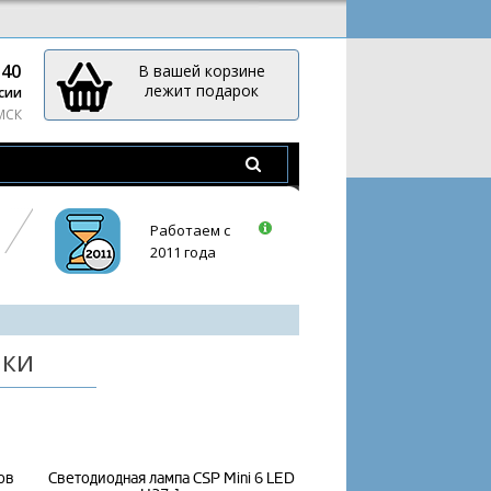
-40
В вашей корзине
лежит подарок
сии
 МСК
Работаем с
2011 года
нки
ов
Светодиодная лампа CSP Mini 6 LED