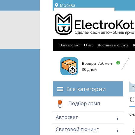
Москва
Ваш город —
Москва
Угадали?
ЭлектроКот
О нас
Доставка и оплата
К
Возврат/обмен
30 дней
Все категории
Э
С
Подбор ламп
Cна
Автосвет
Световой тюнинг
С