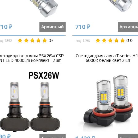
710 ₽
710 ₽
Архивный
Архивн
(5)
(17)
од: 1852
Код: 1496
ветодиодные лампы PSX26W CSP
Светодиодная лампа T-series H
N1 LED 4000Lm комплект - 2 шт
6000K белый свет 2 шт
90 ₽