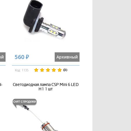
560 ₽
ый
Архивный
(3)
Код: 1135
l-
Светодиодная лампа CSP Mini 6 LED
H1 1 шт