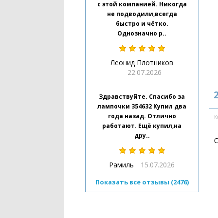
с этой компанией. Никогда
не подводили,всегда
быстро и чётко.
Однозначно р..
Леонид Плотников
22.07.2026
2
Здравствуйте. Спасибо за
лампочки 354632 Купил два
года назад. Отлично
К
работают. Ещё купил,на
дру..
С
Рамиль
15.07.2026
Показать все отзывы (2476)