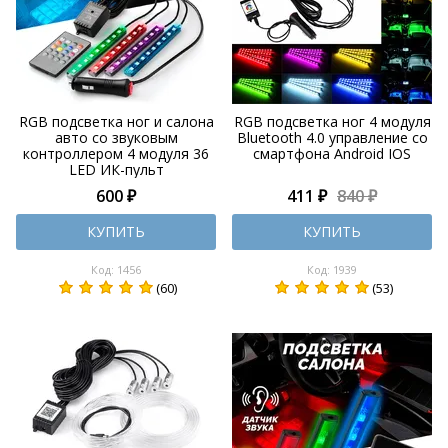
RGB подсветка ног и салона
RGB подсветка ног 4 модуля
авто со звуковым
Bluetooth 4.0 управление со
контроллером 4 модуля 36
смартфона Android IOS
LED ИК-пульт
600 ₽
411 ₽
840 ₽
КУПИТЬ
КУПИТЬ
Код: 1456
Код: 1939
(60)
(53)