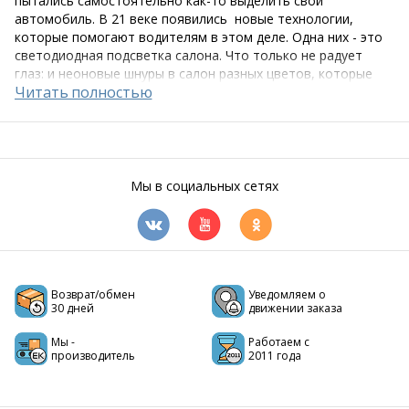
пытались самостоятельно как-то выделить свой
автомобиль. В 21 веке появились новые технологии,
которые помогают водителям в этом деле. Одна них - это
светодиодная подсветка салона. Что только не радует
глаз: и неоновые шнуры в салон разных цветов, которые
реагируют на звучание, и более яркая синяя подсветка
салона и зоны ног, и компактная экономичная
универсальная диодная лампа. Все эти
автотовары
просто
созданы для самых смелых, самых ярких и
целеустремленных автолюбителей. Все зависит от Вашей
фантазии - просто прояви креативность, стань художником
Мы в социальных сетях
для своего авто!
Возврат/обмен
Уведомляем о
30 дней
движении заказа
Мы -
Работаем с
производитель
2011 года