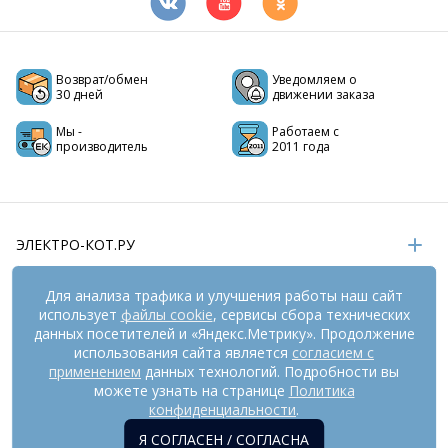
Возврат/обмен
Уведомляем о
30 дней
движении заказа
Мы -
Работаем с
производитель
2011 года
ЭЛЕКТРО-КОТ.РУ
ИНФОРМАЦИЯ
Для анализа трафика и улучшения работы наш сайт
использует
файлы cookie
, сервисы сбора технических
РЕКВИЗИТЫ
данных посетителей и «Яндекс.Метрику». Продолжение
использования сайта является
согласием с
применением
данных технологий. Подробности вы
На информационном ресурсе
можете узнать на странице
применяются
Политика
рекомендательные технологии
(информационные технологии
конфиденциальности
.
предоставления информации на основе сбора,
Я СОГЛАСЕН / СОГЛАСНА
систематизации и анализа сведений, относящихся к