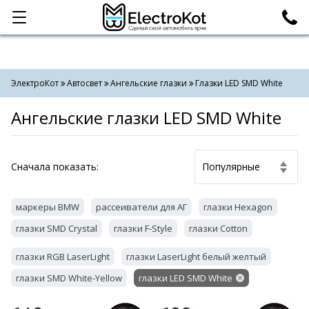
Категории
Поиск
ЭлектроКот
Автосвет
Ангельские глазки
Глазки LED SMD White
Ангельские глазки LED SMD White
Cначала показать:
маркеры BMW
рассеиватели для АГ
глазки Hexagon
глазки SMD Crystal
глазки F-Style
глазки Cotton
глазки RGB LaserLight
глазки LaserLight белый желтый
глазки SMD White-Yellow
глазки LED SMD White