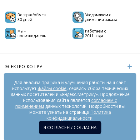
Возврат/обмен
Уведомляем о
30 дней
движении заказа
Мы -
Работаем с
производитель
2011 года
ЭЛЕКТРО-КОТ.РУ
ИНФОРМАЦИЯ
Для анализа трафика и улучшения работы наш сайт
использует
файлы cookie
, сервисы сбора технических
РЕКВИЗИТЫ
данных посетителей и «Яндекс.Метрику». Продолжение
использования сайта является
согласием с
применением
данных технологий. Подробности вы
На информационном ресурсе
применяются
можете узнать на странице
Политика
рекомендательные технологии
(информационные технологии
конфиденциальности
.
предоставления информации на основе сбора,
Я СОГЛАСЕН / СОГЛАСНА
систематизации и анализа сведений, относящихся к
предпочтениям пользователей сети «Интернет», находящихся
на территории Российской Федерации). Внешний вид товара и