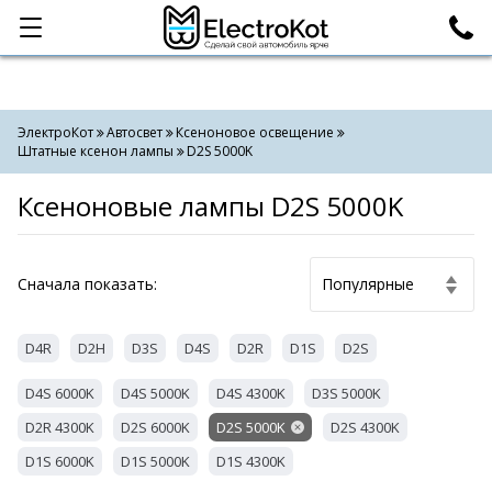
Категории
Поиск
ЭлектроКот
Автосвет
Ксеноновое освещение
Штатные ксенон лампы
D2S 5000K
Ксеноновые лампы D2S 5000K
Cначала показать:
D4R
D2H
D3S
D4S
D2R
D1S
D2S
D4S 6000K
D4S 5000K
D4S 4300K
D3S 5000K
D2R 4300K
D2S 6000K
D2S 5000K
D2S 4300K
D1S 6000K
D1S 5000K
D1S 4300K