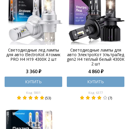
Светодиодные лед лампы
Светодиодные лампы для
для авто ElectroKot Атомик
авто ЭлектроКот УльтраЛед
PRO H4 H19 4300K 2 шт
gen2 H4 тёплый белый 4300K
2 шт
3 360 ₽
4 860 ₽
КУПИТЬ
КУПИТЬ
Код: 5901
Код: 6377
(53)
(7)