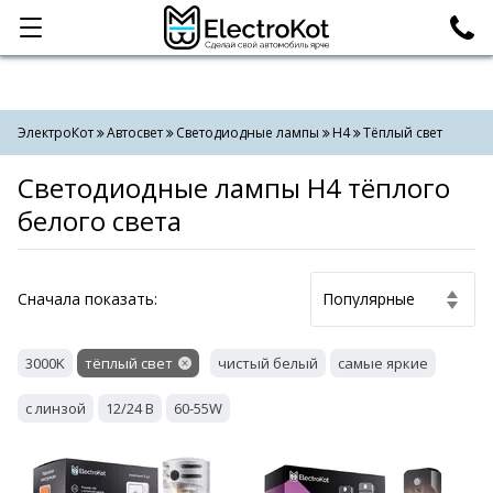
Категории
Поиск
ЭлектроКот
Автосвет
Светодиодные лампы
H4
Тёплый свет
Светодиодные лампы H4 тёплого
белого света
Cначала показать:
3000K
тёплый свет
чистый белый
самые яркие
с линзой
12/24 В
60-55W