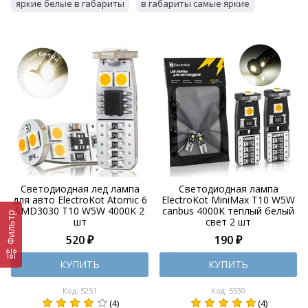
яркие белые в габариты
в габариты самые яркие
Светодиодная лед лампа
Светодиодная лампа
для авто ElectroKot Atomic 6
ElectroKot MiniMax T10 W5W
SMD3030 T10 W5W 4000K 2
canbus 4000K теплый белый
Фильтр
шт
свет 2 шт
520 ₽
190 ₽
КУПИТЬ
КУПИТЬ
Код: 5251
Код: 5530
(4)
(4)