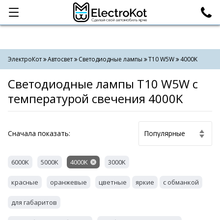
Категории
Поиск
ЭлектроКот
Автосвет
Светодиодные лампы
T10 W5W
4000K
Светодиодные лампы T10 W5W с
температурой свечения 4000K
Cначала показать:
6000K
5000K
4000K
3000K
красные
оранжевые
цветные
яркие
с обманкой
для габаритов