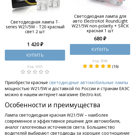
Светодиодная лампа для
авто ElectroKot RoundLight
Светодиодная лампа T-
W21/5W non-polarity + SRCK
series W21/5W - T20 красный
красная 1 шт
свет 2 шт
680 ₽
1 420 ₽
КУПИТЬ
КУПИТЬ
Код: 5068
(16)
Код: 5335
Приобрести красные
светодиодные автомобильные лампы
мощностью W21/5W и доставкой по России и странам ЕАЭС
можно в нашем интернет-магазине Electro-kot.
Особенности и преимущества
Лампа светодиодная красная W21/5W – наиболее
современное и эффективное решение для автомобиля,
аналог галогеновых источников света. Большинство
водителей выбирают светодиоды за хорошее соотношение