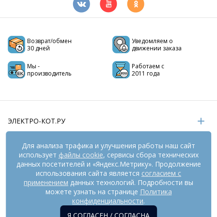
Возврат/обмен
Уведомляем о
30 дней
движении заказа
Мы -
Работаем с
производитель
2011 года
ЭЛЕКТРО-КОТ.РУ
ИНФОРМАЦИЯ
Для анализа трафика и улучшения работы наш сайт
использует
файлы cookie
, сервисы сбора технических
РЕКВИЗИТЫ
данных посетителей и «Яндекс.Метрику». Продолжение
использования сайта является
согласием с
применением
данных технологий. Подробности вы
На информационном ресурсе
можете узнать на странице
применяются
Политика
рекомендательные технологии
(информационные технологии
конфиденциальности
.
предоставления информации на основе сбора,
Я СОГЛАСЕН / СОГЛАСНА
систематизации и анализа сведений, относящихся к