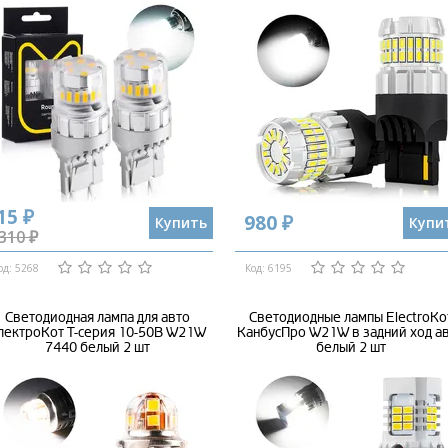
15 ₽
980 ₽
Купить
Купи
310 ₽
од: 5268
Код: 6195
Светодиодная лампа для авто
Светодиодные лампы ElectroKo
лектроКот Т-серия 10-50В W21W
КанбусПро W21W в задний ход а
7440 белый 2 шт
белый 2 шт