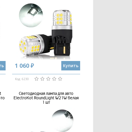
1 060 ₽
ть
Купить
Код: 6230
t
Светодиодная лампа для авто
вто
ElectroKot RoundLight W21W белая
1 шт