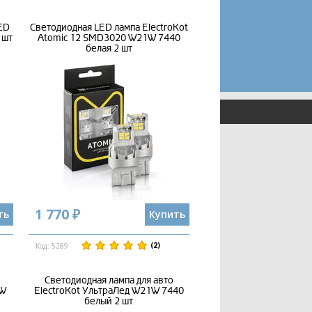
ED
Светодиодная LED лампа ElectroKot
 шт
Atomic 12 SMD3020 W21W 7440
белая 2 шт
1 770 ₽
ть
Купить
(2)
Код: 5289
Светодиодная лампа для авто
1W
ElectroKot УльтраЛед W21W 7440
белый 2 шт