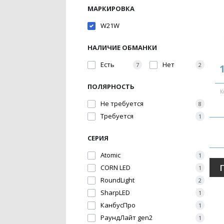
МАРКИРОВКА
W21W
НАЛИЧИЕ ОБМАНКИ
Есть
Нет
7
2
1
ПОЛЯРНОСТЬ
К
Не требуется
8
Требуется
1
СЕРИЯ
Atomic
1
CORN LED
1
RoundLight
2
SharpLED
1
LED фара Flood 18W SMD 
КанбусПро
3030 под врезку белый + 
1
оранжевый 1 шт
РаундЛайт gen2
1