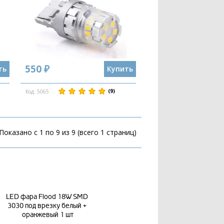
550 ₽
ть
Купить
(9)
Код: 5065
Показано с 1 по 9 из 9 (всего 1 страниц)
LED фара Flood 18W SMD 
О
3030 под врезку белый + 
свето
оранжевый 1 шт
авт
Electro