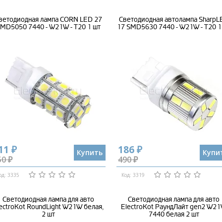
ветодиодная лампа CORN LED 27
Светодиодная автолампа SharpL
MD5050 7440 - W21W - T20 1 шт
17 SMD5630 7440 - W21W - Т20 1
11 ₽
186 ₽
Купить
Купи
50 ₽
490 ₽
од: 3335
Код: 3319
Светодиодная лампа для авто
Светодиодная лампа для авто
ectroKot RoundLight W21W белая,
ElectroKot РаундЛайт gen2 W2
2 шт
7440 белая 2 шт