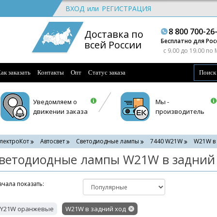
ВХОД
или
РЕГИСТРАЦИЯ
8 800 700-26
Доставка по
Бесплатно для Рос
всей России
c 9.00 до 19.00 по
ак заказать
Контакты
Опт
Статус заказа
Уведомляем о
Мы -
движении заказа
производитель
лектроКот
Автосвет
Светодиодные лампы
7440 W21W
W21W в 
ветодиодные лампы W21W в задний
чала показать:
Y21W оранжевые
W21W в задний ход