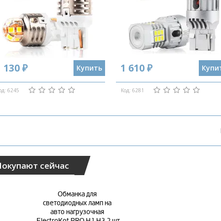
 130 ₽
1 610 ₽
Купить
Купи
од: 6245
Код: 6281
Покупают сейчас
Обманка для 
светодиодных ламп на 
авто нагрузочная 
ElectroKot PRO H1 H3 2 шт