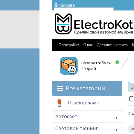
Москва
Ваш город —
Москва
Угадали?
ЭлектроКот
О нас
Доставка и оплата
К
Возврат/обмен
30 дней
Все категории
Э
С
Подбор ламп
Cна
Автосвет
Световой тюнинг
W