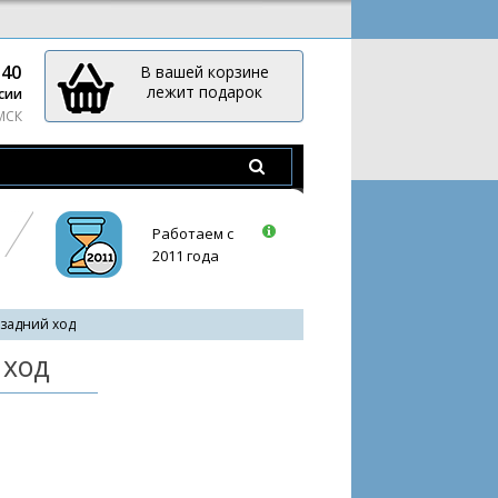
-40
В вашей корзине
лежит подарок
сии
 МСК
Работаем с
2011 года
задний ход
 ход