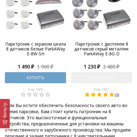
Парктроник с экраном шкала
Парктроник с дисплеем 8
8 датчиков белые ParkAWay
датчиков серый металлик
E-8W-SH
ParkAWay E-8G-D
1 490 ₽
1 900 ₽
1 230 ₽
2 480 ₽
КУПИТЬ
АРХИВНЫЙ
Код: 1429
Код: 1437
(2)
Если Вы хотите обеспечить безопасность своего авто во
Фильтр
время парковки, Вам стоит купить патронник на 8
датчиков. Это высокоточные и функциональные
устройства, предназначенные для установки на машины
отечественного и зарубежного производства. Мы продаём
передние и задние патронники с 8 чувствительными