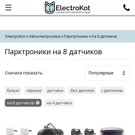
Категории
Поиск
ЭлектроКот
Автоэлектроника
Парктроники
На 8 датчиков
Парктроники на 8 датчиков
Cначала показать:
белые
чёрные
датчики
без дисплея
с дисплеем
на 8 датчиков
на 4 датчика