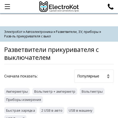
Категории
Поиск
ЭлектроКот
Автоэлектроника
Разветвители, ЗУ, приборы
Разв-ль прикуривателя с выкл
Разветвители прикуривателя с
выключателем
Cначала показать:
Амперметры
Вольтметр + амперметр
Вольтметры
Приборы измерения
Быстрая зарядка
2 USB в авто
USB в машину