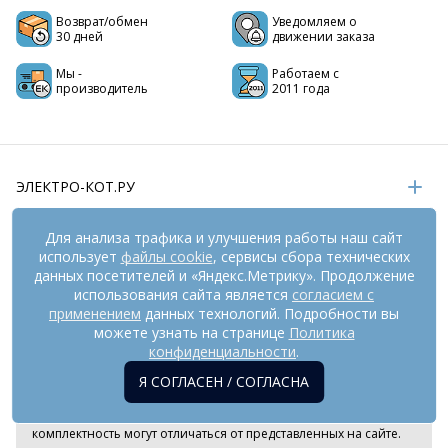
Возврат/обмен
Уведомляем о
30 дней
движении заказа
Мы -
Работаем с
производитель
2011 года
ЭЛЕКТРО-КОТ.РУ
ИНФОРМАЦИЯ
Для анализа трафика и улучшения работы наш сайт
использует
файлы cookie
, сервисы сбора технических
РЕКВИЗИТЫ
данных посетителей и «Яндекс.Метрику». Продолжение
использования сайта является
согласием с
применением
данных технологий. Подробности вы
На информационном ресурсе
можете узнать на странице
применяются
Политика
рекомендательные технологии
(информационные технологии
конфиденциальности
.
предоставления информации на основе сбора,
Я СОГЛАСЕН / СОГЛАСНА
систематизации и анализа сведений, относящихся к
предпочтениям пользователей сети «Интернет», находящихся
на территории Российской Федерации). Внешний вид товара и
комплектность могут отличаться от представленных на сайте.