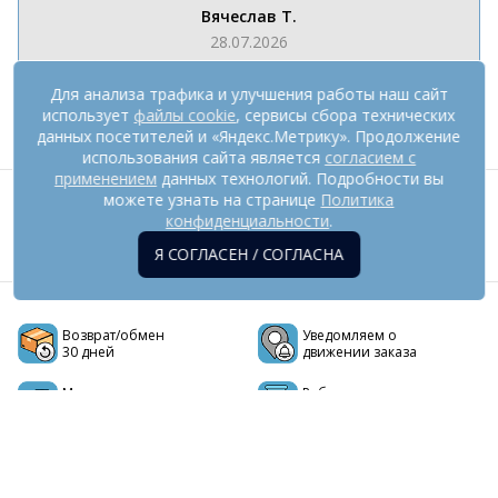
Вячеслав Т.
28.07.2026
Для анализа трафика и улучшения работы наш сайт
Показать все отзывы (2476)
использует
файлы cookie
, сервисы сбора технических
данных посетителей и «Яндекс.Метрику». Продолжение
использования сайта является
согласием с
применением
данных технологий. Подробности вы
можете узнать на странице
Политика
Мы в социальных сетях
конфиденциальности
.
Я СОГЛАСЕН / СОГЛАСНА
Возврат/обмен
Уведомляем о
30 дней
движении заказа
Мы -
Работаем с
производитель
2011 года