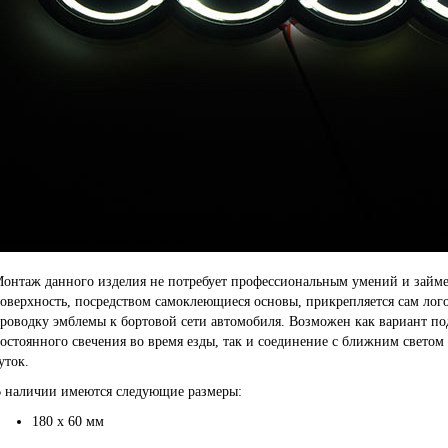
онтаж данного изделия не потребует профессиональным умений и займ
оверхность, посредством самоклеющиеся основы, прикрепляется сам лого
роводку эмблемы к бортовой сети автомобиля. Возможен как вариант п
остоянного свечения во время езды, так и соединение с ближним светом 
уток.
 наличии имеются следующие размеры:
180 х 60 мм