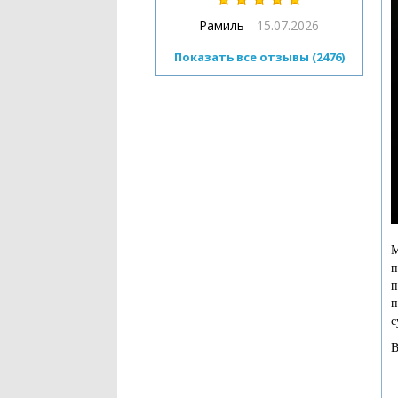
Рамиль
15.07.2026
Показать все отзывы (2476)
М
п
п
п
с
В