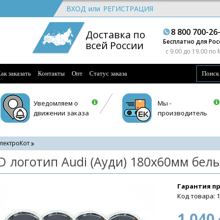
ВХОД
или
РЕГИСТРАЦИЯ
8 800 700-26
Доставка по
Бесплатно для Рос
всей России
c 9.00 до 19.00 по
ак заказать
Контакты
Опт
Статус заказа
Уведомляем о
Мы -
движении заказа
производитель
лектроКот
D логотип Audi (Ауди) 180х60мм бел
Гарантия п
Код товара: 
1 040 