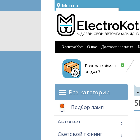
Москва
Ваш город —
Москва
Угадали?
ЭлектроКот
О нас
Доставка и оплата
К
Возврат/обмен
30 дней
Все категории
Э
5
Подбор ламп
Автосвет
Световой тюнинг