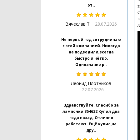
от..
э
с
в
Вячеслав Т.
28.07.2026
д
Не первый год сотрудничаю
с этой компанией. Никогда
не подводили,всегда
быстро и чётко.
Однозначно р..
Леонид Плотников
22.07.2026
Здравствуйте. Спасибо за
лампочки 354632 Купил два
года назад. Отлично
работают. Ещё купил,на
дру..