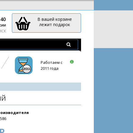
-40
В вашей корзине
лежит подарок
сии
 МСК
Работаем с
2011 года
ый
роизводителя
1586
₽