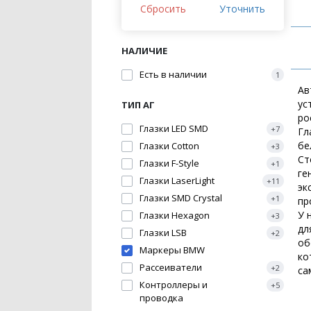
Сбросить
Уточнить
НАЛИЧИЕ
Есть в наличии
1
Ав
ус
ТИП АГ
ро
Глазки LED SMD
+7
Гл
бе
Глазки Cotton
+3
Ст
Глазки F-Style
+1
ге
Глазки LaserLight
+11
эк
Глазки SMD Crystal
+1
пр
У 
Глазки Hexagon
+3
дл
Глазки LSB
+2
об
Маркеры BMW
ко
Рассеиватели
+2
са
Контроллеры и
+5
проводка