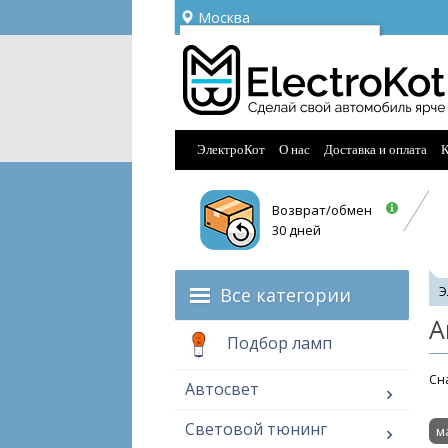
Москва
Ваш город —
Москва
Угадали?
ЭлектроКот
О нас
Доставка и оплата
К
Возврат/обмен
30 дней
Все категории
Э
А
Подбор ламп
Cна
Автосвет
Световой тюнинг
м