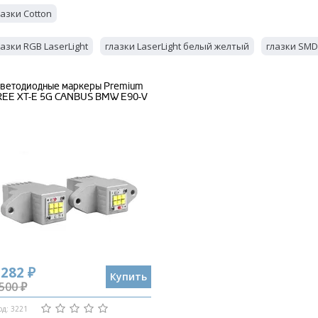
лазки Cotton
лазки RGB LaserLight
глазки LaserLight белый желтый
глазки SMD
ветодиодные маркеры Premium
REE XT-E 5G CANBUS BMW E90-V
 282 ₽
Купить
500 ₽
од: 3221