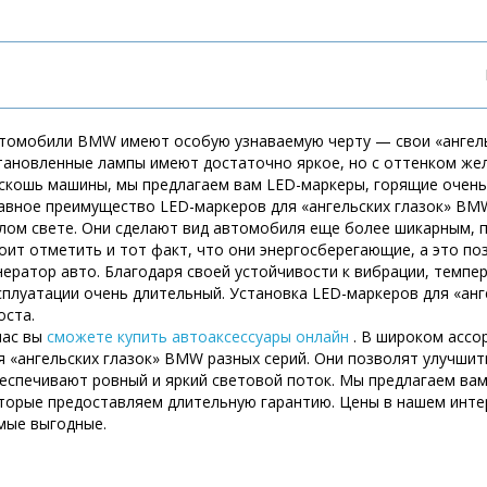
томобили BMW имеют особую узнаваемую черту — свои «ангельс
тановленные лампы имеют достаточно яркое, но с оттенком же
скошь машины, мы предлагаем вам LED-маркеры, горящие очень
авное преимущество LED-маркеров для «ангельских глазок» BM
лом свете. Они сделают вид автомобиля еще более шикарным, п
оит отметить и тот факт, что они энергосберегающие, а это по
нератор авто. Благодаря своей устойчивости к вибрации, темпе
сплуатации очень длительный. Установка LED-маркеров для «ан
оста.
нас вы
сможете купить автоаксессуары онлайн
. В широком ассо
я «ангельских глазок» BMW разных серий. Они позволят улучшит
еспечивают ровный и яркий световой поток. Мы предлагаем вам
торые предоставляем длительную гарантию. Цены в нашем инте
мые выгодные.