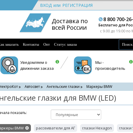
ВХОД
или
РЕГИСТРАЦИЯ
8 800 700-26
Доставка по
Бесплатно для Рос
всей России
c 9.00 до 19.00 по
ак заказать
Контакты
Опт
Статус заказа
Уведомляем о
Мы -
движении заказа
производитель
лектроКот
Автосвет
Ангельские глазки
Маркеры BMW
нгельские глазки для BMW (LED)
чала показать:
аркеры BMW
рассеиватели для АГ
глазки Hexagon
глазки 