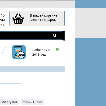
-40
В вашей корзине
лежит подарок
сии
 МСК
Работаем с
2011 года
SMD Crystal
глазки F-Style