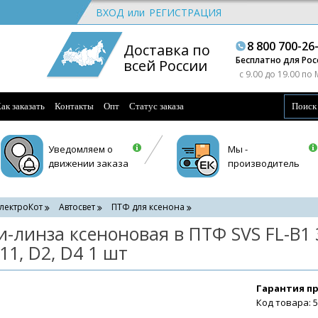
ВХОД
или
РЕГИСТРАЦИЯ
8 800 700-26
Доставка по
Бесплатно для Рос
всей России
c 9.00 до 19.00 по
ак заказать
Контакты
Опт
Статус заказа
Уведомляем о
Мы -
движении заказа
производитель
лектроКот
Автосвет
ПТФ для ксенона
и-линза ксеноновая в ПТФ SVS FL-B1
11, D2, D4 1 шт
Гарантия п
Код товара: 