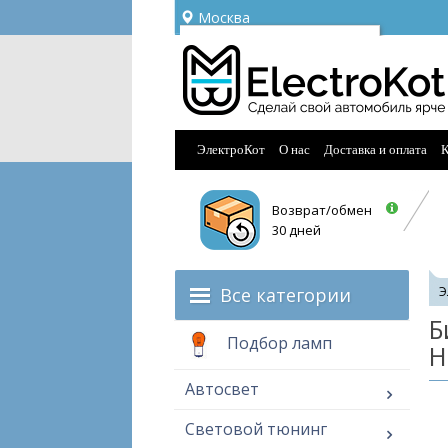
Москва
Ваш город —
Москва
Угадали?
ЭлектроКот
О нас
Доставка и оплата
К
Возврат/обмен
30 дней
Все категории
Э
Б
Подбор ламп
H
Автосвет
Световой тюнинг