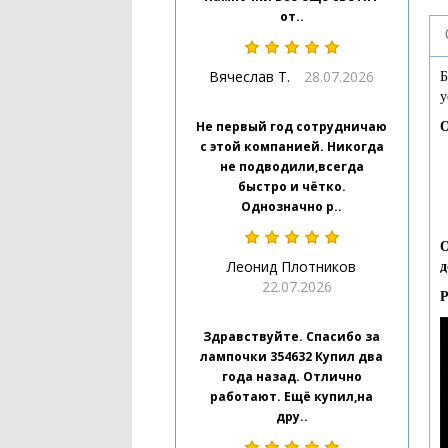
от..
Вячеслав Т.
28.07.2026
Б
у
Не первый год сотрудничаю
О
с этой компанией. Никогда
не подводили,всегда
быстро и чётко.
Однозначно р..
О
Леонид Плотников
д
22.07.2026
Р
Здравствуйте. Спасибо за
лампочки 354632 Купил два
года назад. Отлично
работают. Ещё купил,на
дру..