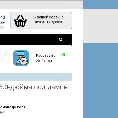
-40
В вашей корзине
лежит подарок
сии
 МСК
Работаем с
2011 года
 3.0-дюйма под лампы
роизводителя
5644