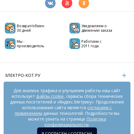
Возврат/обмен
Уведомляем о
30 дней
движении заказа
Мы -
Работаем с
производитель
2011 года
ЭЛЕКТРО-КОТ.РУ
ИНФОРМАЦИЯ
Для анализа трафика и улучшения работы наш сайт
использует
файлы cookie
, сервисы сбора технических
РЕКВИЗИТЫ
данных посетителей и «Яндекс.Метрику». Продолжение
использования сайта является
согласием с
применением
данных технологий. Подробности вы
можете узнать на странице
Политика
На информационном ресурсе
применяются
рекомендательные технологии
(информационные технологии
конфиденциальности
.
предоставления информации на основе сбора,
Я СОГЛАСЕН / СОГЛАСНА
систематизации и анализа сведений, относящихся к