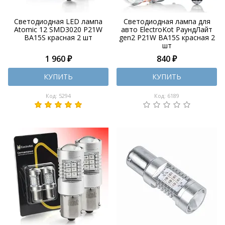
Светодиодная LED лампа
Светодиодная лампа для
Atomic 12 SMD3020 P21W
авто ElectroKot РаундЛайт
BA15S красная 2 шт
gen2 P21W BA15S красная 2
шт
1 960 ₽
840 ₽
КУПИТЬ
КУПИТЬ
Код: 5294
Код: 6189