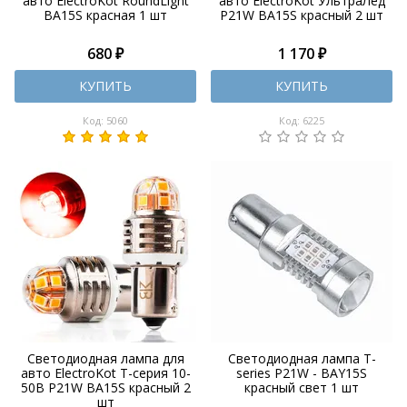
авто ElectroKot RoundLight
авто ElectroKot УльтраЛед
BA15S красная 1 шт
P21W BA15S красный 2 шт
680 ₽
1 170 ₽
КУПИТЬ
КУПИТЬ
Код: 5060
Код: 6225
Светодиодная лампа для
Светодиодная лампа T-
авто ElectroKot Т-серия 10-
series P21W - BAY15S
50В P21W BA15S красный 2
красный свет 1 шт
шт