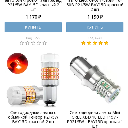
авто ЭлектроКот УльтраЛед
авто ElectroKot Т-серия 10-
P21/5W BAY15D красный 2
50В P21/5W BAY15D красный
шт
2 шт
1 170 ₽
1 190 ₽
КУПИТЬ
КУПИТЬ
Код: 6229
Код: 6241
Светодиодные лампы с
Светодиодная лампа Mini
обманкой Тензор P21/5W
CREE XBD 10 LED 1157 -
BAY15D красный 2 шт
PR21/5W - BAY15D красная 1
шт