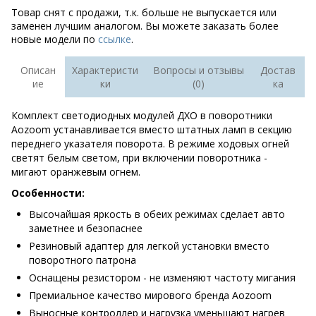
Товар снят с продажи, т.к. больше не выпускается или
заменен лучшим аналогом. Вы можете заказать более
новые модели по
ссылке
.
Описан
Характеристи
Вопросы и отзывы
Достав
ие
ки
(0)
ка
Комплект светодиодных модулей ДХО в поворотники
Aozoom устанавливается вместо штатных ламп в секцию
переднего указателя поворота. В режиме ходовых огней
светят белым светом, при включении поворотника -
мигают оранжевым огнем.
Особенности:
Высочайшая яркость в обеих режимах сделает авто
заметнее и безопаснее
Резиновый адаптер для легкой установки вместо
поворотного патрона
Оснащены резистором - не изменяют частоту мигания
Премиальное качество мирового бренда Aozoom
Выносные контроллер и нагрузка уменьшают нагрев