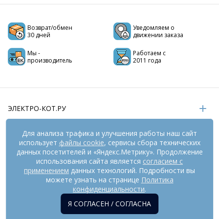
Возврат/обмен
Уведомляем о
30 дней
движении заказа
Мы -
Работаем с
производитель
2011 года
ЭЛЕКТРО-КОТ.РУ
ИНФОРМАЦИЯ
Для анализа трафика и улучшения работы наш сайт
использует
файлы cookie
, сервисы сбора технических
РЕКВИЗИТЫ
данных посетителей и «Яндекс.Метрику». Продолжение
использования сайта является
согласием с
применением
данных технологий. Подробности вы
На информационном ресурсе
можете узнать на странице
применяются
Политика
рекомендательные технологии
(информационные технологии
конфиденциальности
.
предоставления информации на основе сбора,
Я СОГЛАСЕН / СОГЛАСНА
систематизации и анализа сведений, относящихся к
предпочтениям пользователей сети «Интернет», находящихся