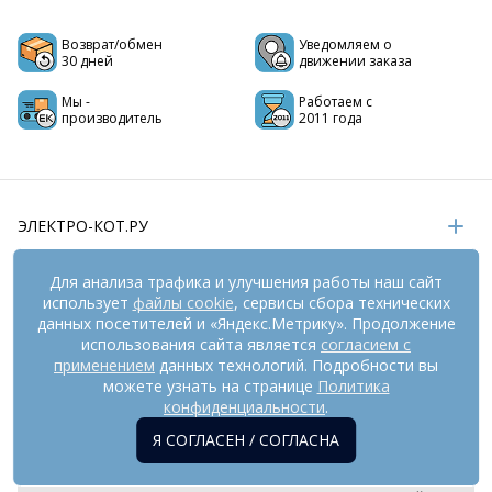
Возврат/обмен
Уведомляем о
30 дней
движении заказа
Мы -
Работаем с
производитель
2011 года
ЭЛЕКТРО-КОТ.РУ
ИНФОРМАЦИЯ
Для анализа трафика и улучшения работы наш сайт
использует
файлы cookie
, сервисы сбора технических
РЕКВИЗИТЫ
данных посетителей и «Яндекс.Метрику». Продолжение
использования сайта является
согласием с
применением
данных технологий. Подробности вы
На информационном ресурсе
можете узнать на странице
применяются
Политика
рекомендательные технологии
(информационные технологии
конфиденциальности
.
предоставления информации на основе сбора,
Я СОГЛАСЕН / СОГЛАСНА
систематизации и анализа сведений, относящихся к
предпочтениям пользователей сети «Интернет», находящихся
на территории Российской Федерации). Внешний вид товара и