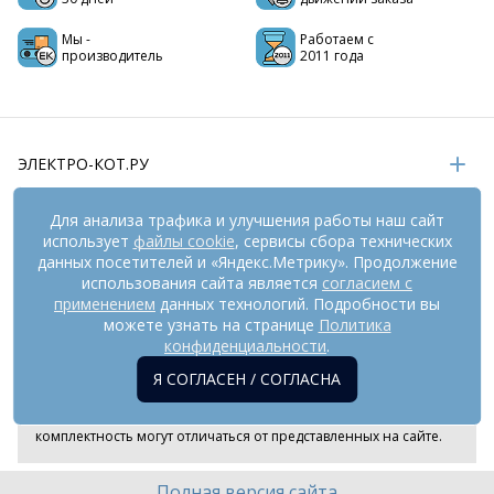
Мы -
Работаем с
производитель
2011 года
ЭЛЕКТРО-КОТ.РУ
ИНФОРМАЦИЯ
Для анализа трафика и улучшения работы наш сайт
использует
файлы cookie
, сервисы сбора технических
РЕКВИЗИТЫ
данных посетителей и «Яндекс.Метрику». Продолжение
использования сайта является
согласием с
применением
данных технологий. Подробности вы
На информационном ресурсе
можете узнать на странице
применяются
Политика
рекомендательные технологии
(информационные технологии
конфиденциальности
.
предоставления информации на основе сбора,
Я СОГЛАСЕН / СОГЛАСНА
систематизации и анализа сведений, относящихся к
предпочтениям пользователей сети «Интернет», находящихся
на территории Российской Федерации). Внешний вид товара и
комплектность могут отличаться от представленных на сайте.
Полная версия сайта