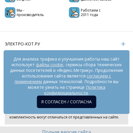
Мы -
Работаем с
производитель
2011 года
ЭЛЕКТРО-КОТ.РУ
ИНФОРМАЦИЯ
Для анализа трафика и улучшения работы наш сайт
использует
файлы cookie
, сервисы сбора технических
РЕКВИЗИТЫ
данных посетителей и «Яндекс.Метрику». Продолжение
использования сайта является
согласием с
применением
данных технологий. Подробности вы
На информационном ресурсе
можете узнать на странице
применяются
Политика
рекомендательные технологии
(информационные технологии
конфиденциальности
.
предоставления информации на основе сбора,
Я СОГЛАСЕН / СОГЛАСНА
систематизации и анализа сведений, относящихся к
предпочтениям пользователей сети «Интернет», находящихся
на территории Российской Федерации). Внешний вид товара и
комплектность могут отличаться от представленных на сайте.
Полная версия сайта