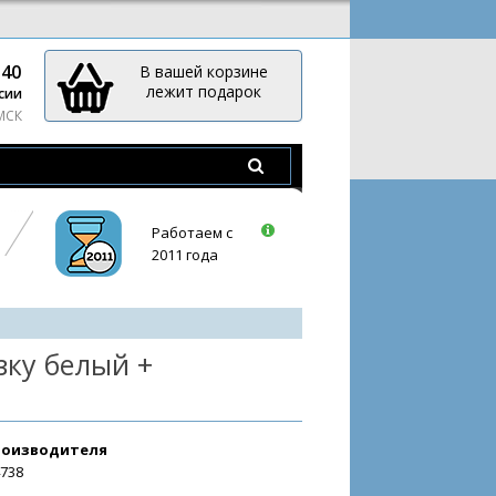
-40
В вашей корзине
лежит подарок
сии
 МСК
Работаем с
2011 года
зку белый +
роизводителя
4738