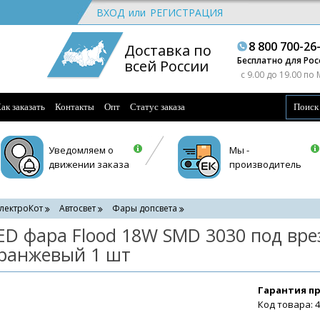
ВХОД
или
РЕГИСТРАЦИЯ
8 800 700-26
Доставка по
Бесплатно для Рос
всей России
c 9.00 до 19.00 по
ак заказать
Контакты
Опт
Статус заказа
Уведомляем о
Мы -
движении заказа
производитель
лектроКот
Автосвет
Фары допсвета
ED фара Flood 18W SMD 3030 под вре
ранжевый 1 шт
Гарантия п
Код товара: 