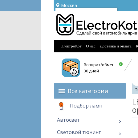
Москва
Ваш город —
Москва
Угадали?
ЭлектроКот
О нас
Доставка и оплата
К
Возврат/обмен
30 дней
Все категории
Э
L
Подбор ламп
о
Автосвет
Световой тюнинг