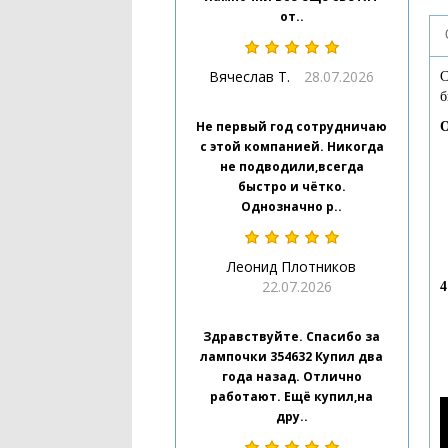
от..
Вячеслав Т.
28.07.2026
С
б
Не первый год сотрудничаю
О
с этой компанией. Никогда
не подводили,всегда
быстро и чётко.
Однозначно р..
Леонид Плотников
22.07.2026
4
Здравствуйте. Спасибо за
лампочки 354632 Купил два
года назад. Отлично
работают. Ещё купил,на
дру..