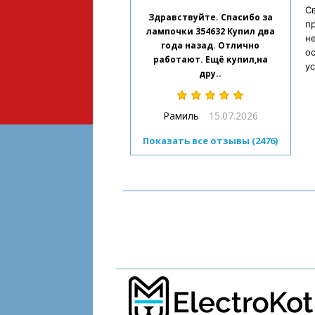
Св
Здравствуйте. Спасибо за
п
лампочки 354632 Купил два
н
года назад. Отлично
ос
работают. Ещё купил,на
ус
дру..
Рамиль
15.07.2026
Показать все отзывы (2476)