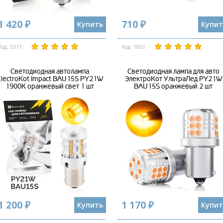
1 420 ₽
710 ₽
Купить
Купит
Код: 5317
Код: 1692
Светодиодная автолампа
Светодиодная лампа для авто
lectroKot Impact BAU15S PY21W
ЭлектроКот УльтраЛед PY21W
1900K оранжевый свет 1 шт
BAU15S оранжевый 2 шт
1 200 ₽
1 170 ₽
Купить
Купит