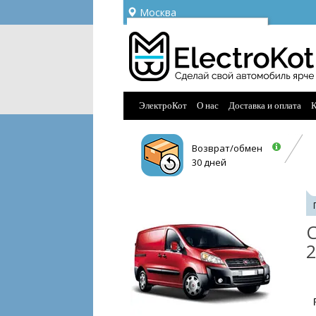
Москва
Ваш город —
Москва
Угадали?
ЭлектроКот
О нас
Доставка и оплата
К
Возврат/обмен
30 дней
С
2