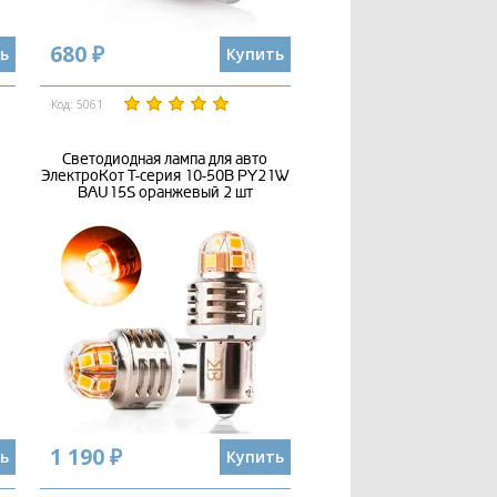
680 ₽
ь
Купить
Код: 5061
Светодиодная лампа для авто
ЭлектроКот Т-серия 10-50В PY21W
BAU15S оранжевый 2 шт
1 190 ₽
ь
Купить