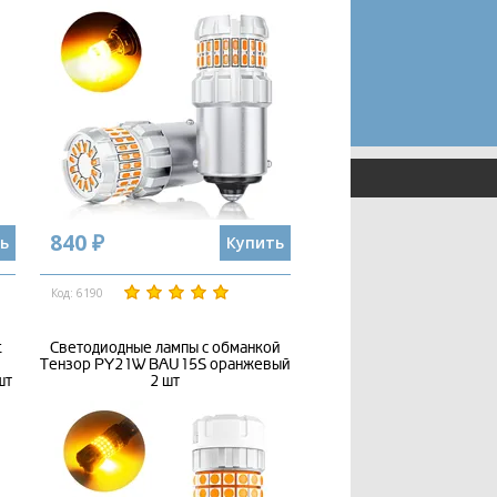
840 ₽
ь
Купить
Код: 6190
t
Светодиодные лампы с обманкой
Тензор PY21W BAU15S оранжевый
шт
2 шт