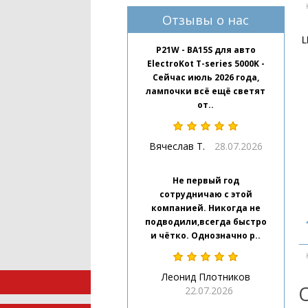
Отзывы о нас
L
P21W - BA15S для авто
ElectroKot T-series 5000K -
Сейчас июль 2026 года,
лампочки всё ещё светят
от..
Вячеслав Т.
28.07.2026
Не первый год
сотрудничаю с этой
компанией. Никогда не
подводили,всегда быстро
и чётко. Однозначно р..
Леонид Плотников
22.07.2026