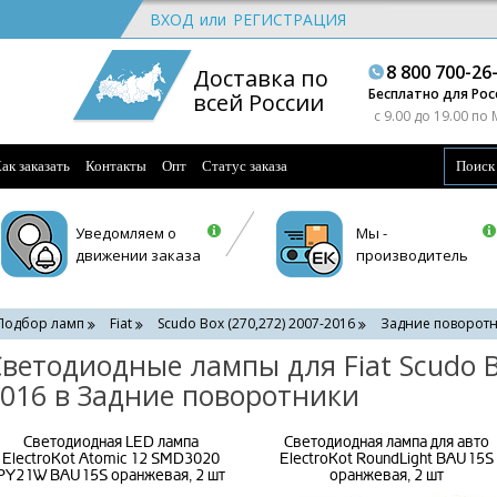
ВХОД
или
РЕГИСТРАЦИЯ
8 800 700-26
Доставка по
Бесплатно для Рос
всей России
c 9.00 до 19.00 по
ак заказать
Контакты
Опт
Статус заказа
Уведомляем о
Мы -
движении заказа
производитель
Подбор ламп
Fiat
Scudo Box (270,272) 2007-2016
Задние поворот
ветодиодные лампы для Fiat Scudo Bo
016 в Задние поворотники
Светодиодная LED лампа
Светодиодная лампа для авто
ElectroKot Atomic 12 SMD3020
ElectroKot RoundLight BAU15S
PY21W BAU15S оранжевая, 2 шт
оранжевая, 2 шт