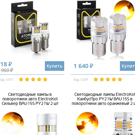
18 ₽
1 640 ₽
Купить
Купит
 960 ₽
Код: 5375
Код: 5259
Светодиодные лампы в
Светодиодные лампы ElectroKo
поворотники авто ElectroKot
КанбусПро PY21W BAU15S в
Сильвер BAU15S PY21W 2 шт
поворотники авто оранжевый 2 