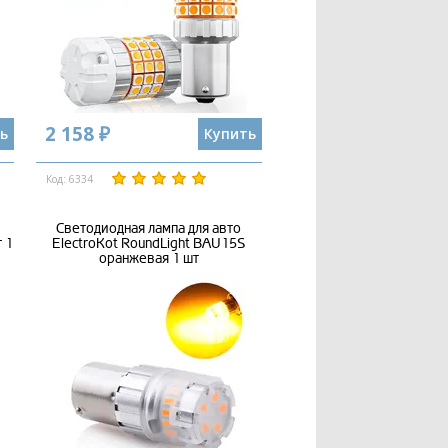
2 158 ₽
ь
Купить
Код: 6334
Светодиодная лампа для авто
 1
ElectroKot RoundLight BAU15S
оранжевая 1 шт