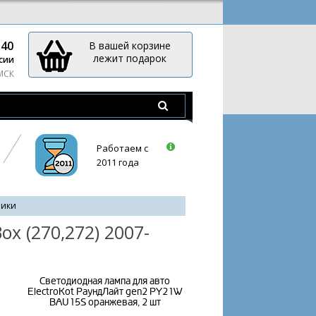
-40
В вашей корзине
лежит подарок
сии
 МСК
Работаем с
2011 года
ники
x (270,272) 2007-
Светодиодная лампа для авто
ElectroKot РаундЛайт gen2 PY21W
BAU15S оранжевая, 2 шт