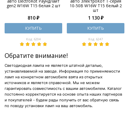
авто ElectroKot РаундЛайт
авто ЭлектроКот Т-серия
gen2 W16W T15 белая 2 шт
10-50В W16W T15 белый 2
шт
810 ₽
1 130 ₽
КУПИТЬ
КУПИТЬ
Код: 6204
Код: 6247
Обратите внимание!
Светодиодная лампа не является штатной деталью,
устанавливаемой на заводе. Информация по применяемости
ламп на конкретном автомобиле взята из открытых
источников и является справочной. Мы не можем
гарантировать совместимость с вашим автомобилем. Каталог
постоянно корректируется на основе опыта наших партнеров
и покупателей - будем рады получить от вас обратную связь
по поводу установки ламп на ваш автомобиль.