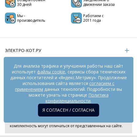
30 дней
движении заказа
Мы -
Работаем с
производитель
2011 года
ЭЛЕКТРО-КОТ.РУ
ИНФОРМАЦИЯ
Для анализа трафика и улучшения работы наш сайт
использует
файлы cookie
, сервисы сбора технических
РЕКВИЗИТЫ
данных посетителей и «Яндекс.Метрику». Продолжение
использования сайта является
согласием с
применением
данных технологий. Подробности вы
На информационном ресурсе
можете узнать на странице
применяются
Политика
рекомендательные технологии
(информационные технологии
конфиденциальности
.
предоставления информации на основе сбора,
Я СОГЛАСЕН / СОГЛАСНА
систематизации и анализа сведений, относящихся к
предпочтениям пользователей сети «Интернет», находящихся
на территории Российской Федерации). Внешний вид товара и
комплектность могут отличаться от представленных на сайте.