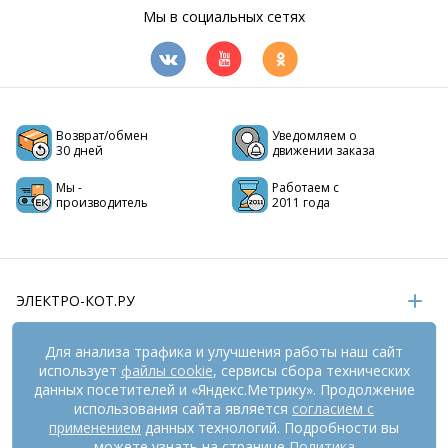
Мы в социальных сетях
Возврат/обмен
Уведомляем о
30 дней
движении заказа
Мы -
Работаем с
производитель
2011 года
ЭЛЕКТРО-КОТ.РУ
ИНФОРМАЦИЯ
Для анализа трафика и улучшения работы наш сайт
использует
файлы cookie
, сервисы сбора технических
РЕКВИЗИТЫ
данных посетителей и «Яндекс.Метрику». Продолжение
использования сайта является
согласием с
применением
данных технологий. Подробности вы
На информационном ресурсе
можете узнать на странице
применяются
Политика