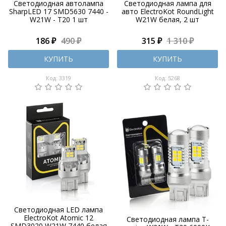
Светодиодная автолампа
Светодиодная лампа для
SharpLED 17 SMD5630 7440 -
авто ElectroKot RoundLight
W21W - Т20 1 шт
W21W белая, 2 шт
186 ₽
490 ₽
315 ₽
1 310 ₽
КУПИТЬ
КУПИТЬ
Код: 3319
Код: 5268
Светодиодная LED лампа
ElectroKot Atomic 12
Светодиодная лампа T-
SMD3020 W21W 7440 белая