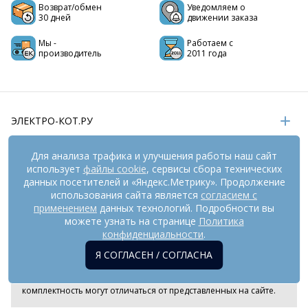
Возврат/обмен
Уведомляем о
30 дней
движении заказа
Мы -
Работаем с
производитель
2011 года
ЭЛЕКТРО-КОТ.РУ
ИНФОРМАЦИЯ
Для анализа трафика и улучшения работы наш сайт
использует
файлы cookie
, сервисы сбора технических
РЕКВИЗИТЫ
данных посетителей и «Яндекс.Метрику». Продолжение
использования сайта является
согласием с
применением
данных технологий. Подробности вы
На информационном ресурсе
можете узнать на странице
применяются
Политика
рекомендательные технологии
(информационные технологии
конфиденциальности
.
предоставления информации на основе сбора,
Я СОГЛАСЕН / СОГЛАСНА
систематизации и анализа сведений, относящихся к
предпочтениям пользователей сети «Интернет», находящихся
на территории Российской Федерации). Внешний вид товара и
комплектность могут отличаться от представленных на сайте.