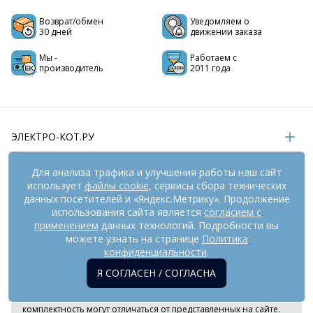
Возврат/обмен
Уведомляем о
30 дней
движении заказа
Мы -
Работаем с
производитель
2011 года
ЭЛЕКТРО-КОТ.РУ
ИНФОРМАЦИЯ
Для анализа трафика и улучшения работы наш сайт
использует
файлы cookie
, сервисы сбора технических
РЕКВИЗИТЫ
данных посетителей и «Яндекс.Метрику». Продолжение
использования сайта является
согласием с
применением
данных технологий. Подробности вы
На информационном ресурсе
можете узнать на странице
применяются
Политика
рекомендательные технологии
(информационные технологии
конфиденциальности
.
предоставления информации на основе сбора,
Я СОГЛАСЕН / СОГЛАСНА
систематизации и анализа сведений, относящихся к
предпочтениям пользователей сети «Интернет», находящихся
на территории Российской Федерации). Внешний вид товара и
комплектность могут отличаться от представленных на сайте.