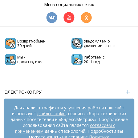
Мы в социальных сетях
Возврат/обмен
Уведомляем о
30 дней
движении заказа
Мы -
Работаем с
производитель
2011 года
ЭЛЕКТРО-КОТ.РУ
ИНФОРМАЦИЯ
Для анализа трафика и улучшения работы наш сайт
использует
файлы cookie
, сервисы сбора технических
РЕКВИЗИТЫ
данных посетителей и «Яндекс.Метрику». Продолжение
использования сайта является
согласием с
применением
данных технологий. Подробности вы
На информационном ресурсе
можете узнать на странице
применяются
Политика