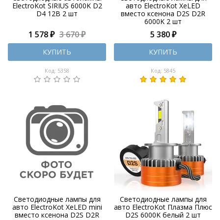
ElectroKot SIRIUS 6000K D2
авто ElectroKot XeLED
D4 12В 2 шт
вместо ксенона D2S D2R
6000K 2 шт
1 578 ₽
3 670 ₽
5 380 ₽
КУПИТЬ
КУПИТЬ
Код: 5358
Код: 5845
Светодиодные лампы для
Светодиодные лампы для
авто ElectroKot XeLED mini
авто ElectroKot Плазма Плюс
вместо ксенона D2S D2R
D2S 6000K белый 2 шт