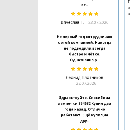
П
от..
и
н
Вячеслав Т.
28.07.2026
Не первый год сотрудничаю
с этой компанией. Никогда
не подводили,всегда
быстро и чётко.
Однозначно р..
Леонид Плотников
22.07.2026
Здравствуйте. Спасибо за
лампочки 354632 Купил два
года назад. Отлично
работают. Ещё купил,на
дру..