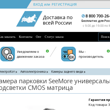
ВХОД
или
РЕГИСТРАЦИЯ
8 800 700-26
Доставка по
Бесплатно для Рос
всей России
c 9.00 до 19.00 по
ак заказать
Контакты
Опт
Статус заказа
Уведомляем о
Мы -
движении заказа
производитель
лектроКот
Автоэлектроника
Камеры заднего вида
амера парковки SeeMore универсаль
одсветки CMOS матрица
Гарантия п
Код товара: 