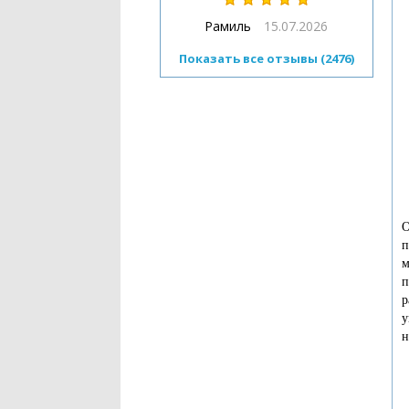
Рамиль
15.07.2026
Показать все отзывы (2476)
О
п
м
п
р
у
н