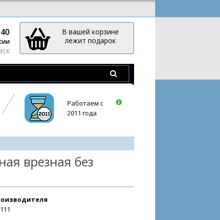
-40
В вашей корзине
лежит подарок
сии
 МСК
Работаем с
2011 года
ная врезная без
роизводителя
3111