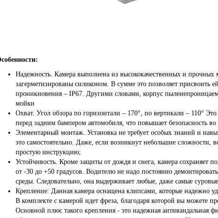
собенности:
Надежность. Камера выполнена из высококачественных и прочных м
загерметизированы силиконом. В сумме это позволяет присвоить е
проникновения – IP67. Другими словами, корпус пыленепроницаем
мойки
Охват. Угол обзора по горизонтали – 170°, по вертикали – 110° Эт
перед задним бампером автомобиля, что повышает безопасность во 
Элементарный монтаж. Установка не требует особых знаний и навы
это самостоятельно. Даже, если возникнут небольшие сложности, 
простую инструкцию;
Устойчивость. Кроме защиты от дождя и снега, камера сохраняет п
от -30 до +50 градусов. Водителю не надо постоянно демонтироват
среды. Следовательно, она выдерживает любые, даже самые суровые
Крепление:
Данная камера оснащена клипсами, которые надежно у
В комплекте с камерой идет фреза, благодаря которой вы можете пр
Основной плюс такого крепления - это надежная антивандальная ф