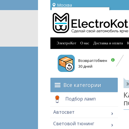
Москва
Ваш город —
Москва
Угадали?
ЭлектроКот
О нас
Доставка и оплата
К
Возврат/обмен
30 дней
Все категории
Э
К
Подбор ламп
п
Автосвет
Световой тюнинг