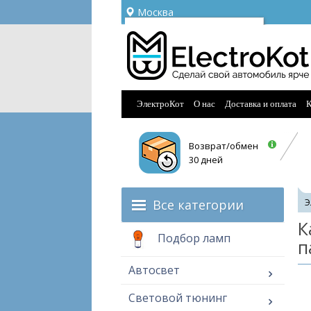
Москва
Ваш город —
Москва
Угадали?
ЭлектроКот
О нас
Доставка и оплата
К
Возврат/обмен
30 дней
Все категории
Э
К
Подбор ламп
п
Автосвет
Световой тюнинг