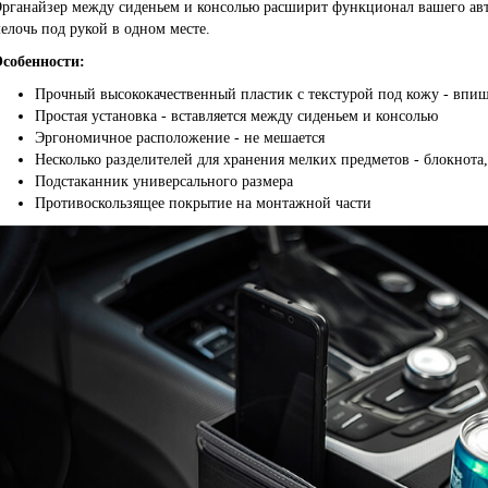
рганайзер между сиденьем и консолью расширит функционал вашего ав
елочь под рукой в одном месте.
собенности:
Прочный высококачественный пластик с текстурой под кожу - впиш
Простая установка - вставляется между сиденьем и консолью
Эргономичное расположение - не мешается
Несколько разделителей для хранения мелких предметов - блокнота,
Подстаканник универсального размера
Противоскользящее покрытие на монтажной части