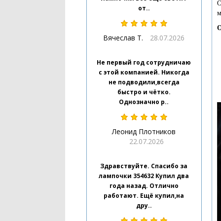
О
от..
м
О
Вячеслав Т.
28.07.2026
Не первый год сотрудничаю
с этой компанией. Никогда
не подводили,всегда
быстро и чётко.
Однозначно р..
Леонид Плотников
22.07.2026
Здравствуйте. Спасибо за
лампочки 354632 Купил два
года назад. Отлично
работают. Ещё купил,на
дру..