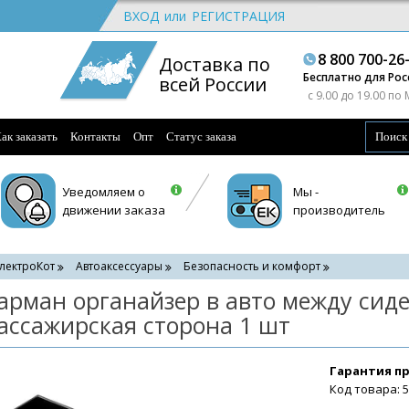
ВХОД
или
РЕГИСТРАЦИЯ
8 800 700-26
Доставка по
Бесплатно для Рос
всей России
c 9.00 до 19.00 по
ак заказать
Контакты
Опт
Статус заказа
Уведомляем о
Мы -
движении заказа
производитель
лектроКот
Автоаксессуары
Безопасность и комфорт
арман органайзер в авто между сид
ассажирская сторона 1 шт
Гарантия п
Код товара: 