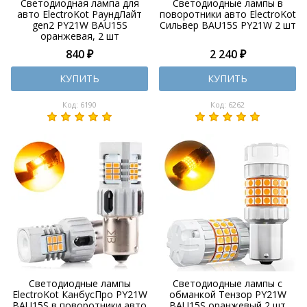
Светодиодная лампа для
Светодиодные лампы в
авто ElectroKot РаундЛайт
поворотники авто ElectroKot
gen2 PY21W BAU15S
Сильвер BAU15S PY21W 2 шт
оранжевая, 2 шт
840 ₽
2 240 ₽
КУПИТЬ
КУПИТЬ
Код: 6190
Код: 6262
Светодиодные лампы
Светодиодные лампы с
ElectroKot КанбусПро PY21W
обманкой Тензор PY21W
BAU15S в поворотники авто
BAU15S оранжевый 2 шт