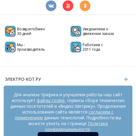
Возврат/обмен
Уведомляем о
30 дней
движении заказа
Мы -
Работаем с
производитель
2011 года
ЭЛЕКТРО-КОТ.РУ
ИНФОРМАЦИЯ
Для анализа трафика и улучшения работы наш сайт
использует
файлы cookie
, сервисы сбора технических
РЕКВИЗИТЫ
данных посетителей и «Яндекс.Метрику». Продолжение
использования сайта является
согласием с
применением
данных технологий. Подробности вы
На информационном ресурсе
применяются
можете узнать на странице
Политика
рекомендательные технологии
(информационные технологии
конфиденциальности
.
предоставления информации на основе сбора,