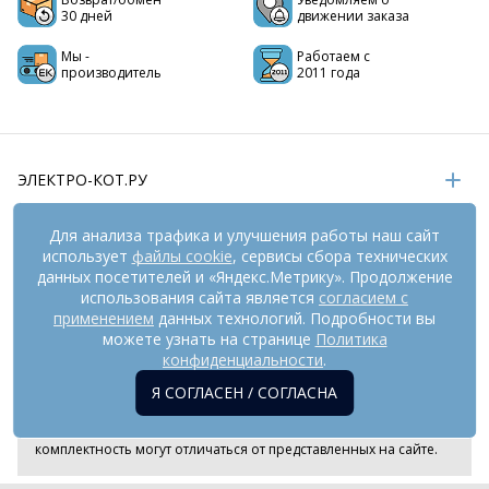
30 дней
движении заказа
Мы -
Работаем с
производитель
2011 года
ЭЛЕКТРО-КОТ.РУ
ИНФОРМАЦИЯ
Для анализа трафика и улучшения работы наш сайт
использует
файлы cookie
, сервисы сбора технических
РЕКВИЗИТЫ
данных посетителей и «Яндекс.Метрику». Продолжение
использования сайта является
согласием с
применением
данных технологий. Подробности вы
На информационном ресурсе
можете узнать на странице
применяются
Политика
рекомендательные технологии
(информационные технологии
конфиденциальности
.
предоставления информации на основе сбора,
Я СОГЛАСЕН / СОГЛАСНА
систематизации и анализа сведений, относящихся к
предпочтениям пользователей сети «Интернет», находящихся
на территории Российской Федерации). Внешний вид товара и
комплектность могут отличаться от представленных на сайте.