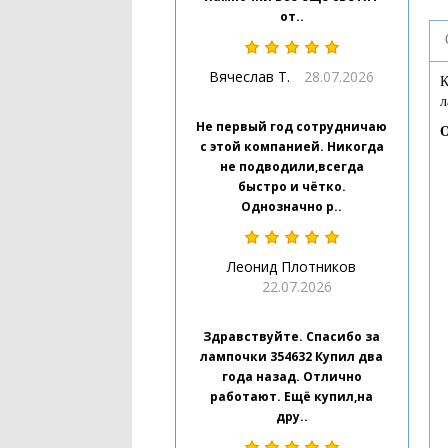
от..
Вячеслав Т.
28.07.2026
К
л
Не первый год сотрудничаю
О
с этой компанией. Никогда
не подводили,всегда
быстро и чётко.
Однозначно р..
Леонид Плотников
22.07.2026
Здравствуйте. Спасибо за
лампочки 354632 Купил два
года назад. Отлично
работают. Ещё купил,на
дру..