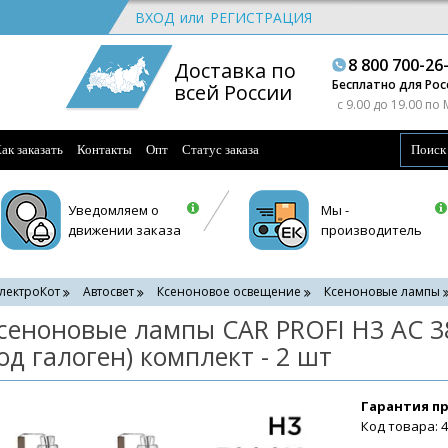
ВХОД
или
РЕГИСТРАЦИЯ
8 800 700-26
Доставка по
Бесплатно для Рос
всей России
c 9.00 до 19.00 по
ак заказать
Контакты
Опт
Статус заказа
Уведомляем о
Мы -
движении заказа
производитель
лектроКот
Автосвет
Ксеноновое освещение
Ксеноновые лампы
сеноновые лампы CAR PROFI H3 AC 3
од галоген) комплект - 2 шт
Гарантия п
Код товара: 