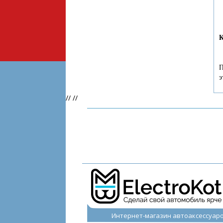
К
П
э
//
//
Интернет-магазин автоаксессуар