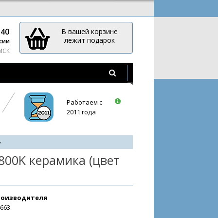
-40
В вашей корзине
лежит подарок
сии
 МСК
Работаем с
2011 года
800K керамика (цвет
роизводителя
4663