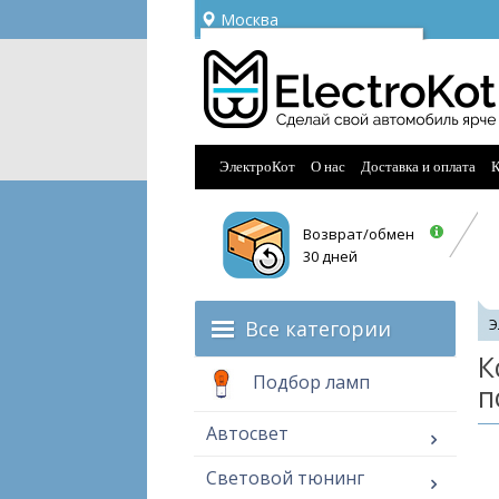
Москва
Ваш город —
Москва
Угадали?
ЭлектроКот
О нас
Доставка и оплата
К
Возврат/обмен
30 дней
Все категории
Э
К
Подбор ламп
п
Автосвет
Световой тюнинг