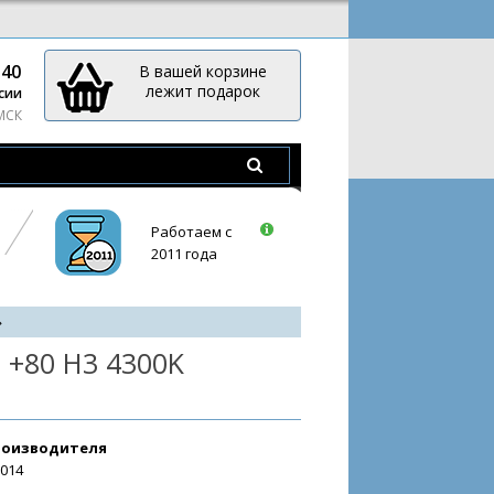
-40
В вашей корзине
лежит подарок
сии
 МСК
Работаем с
2011 года
 +80 H3 4300K
роизводителя
3014