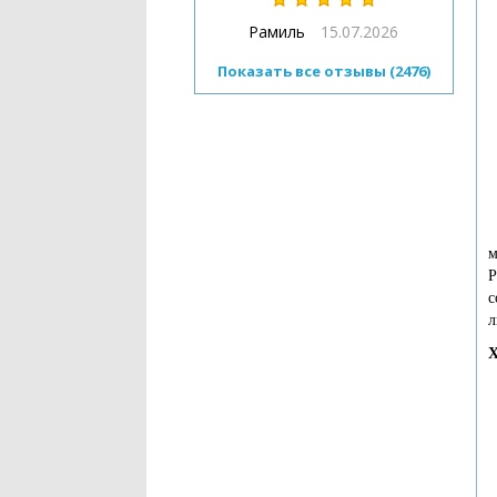
Рамиль
15.07.2026
Показать все отзывы (2476)
м
P
с
л
Х