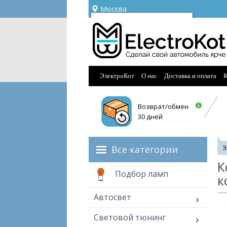
Москва
Ваш город —
Москва
Угадали?
ЭлектроКот
О нас
Доставка и оплата
К
Возврат/обмен
30 дней
Все категории
Э
К
Подбор ламп
к
Автосвет
Световой тюнинг