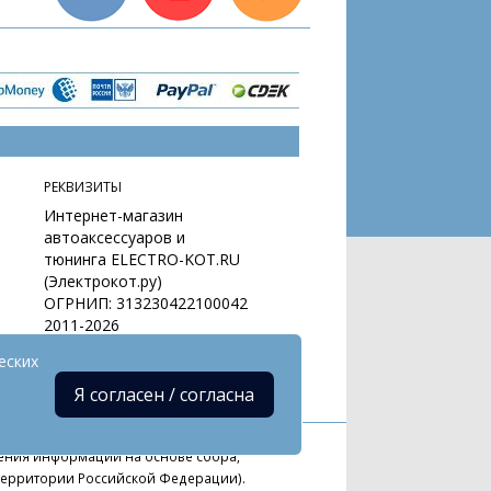
РЕКВИЗИТЫ
Интернет-магазин
автоаксессуаров и
тюнинга ELECTRO-KOT.RU
(Электрокот.ру)
ОГРНИП: 313230422100042
2011-2026
еских
Я согласен / согласна
ния информации на основе сбора,
 территории Российской Федерации).