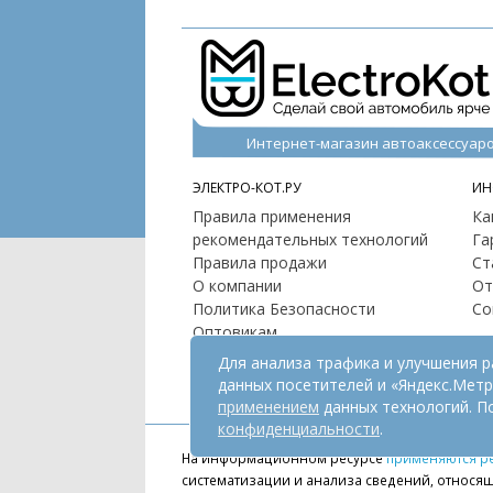
Интернет-магазин автоаксессуар
ЭЛЕКТРО-КОТ.РУ
ИН
Правила применения
Ка
рекомендательных технологий
Га
Правила продажи
Ст
О компании
От
Политика Безопасности
Со
Оптовикам
Контакты
Для анализа трафика и улучшения 
Карта сайта
данных посетителей и «Яндекс.Мет
применением
данных технологий. П
конфиденциальности
.
На информационном ресурсе
применяются р
систематизации и анализа сведений, относящ