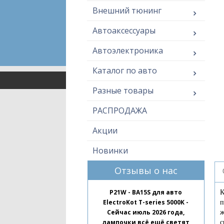
Внешний тюнинг
Автоаксессуары
Автоэлектроника
Каталог по авто
Разные товары
РАСПРОДАЖА
Акции
Новинки
Отзывы о нас
P21W - BA15S для авто
К
ElectroKot T-series 5000K -
п
Сейчас июль 2026 года,
ж
лампочки всё ещё светят
с