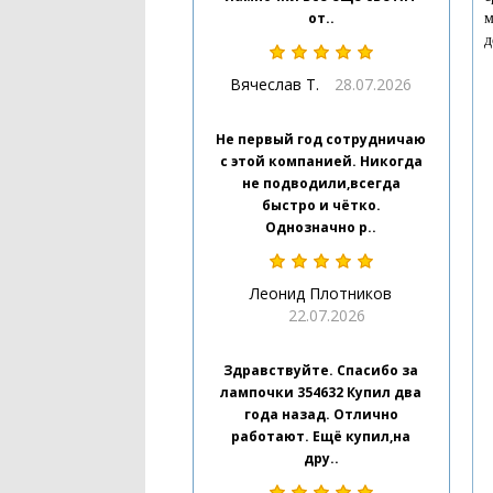
от..
м
д
Вячеслав Т.
28.07.2026
Не первый год сотрудничаю
с этой компанией. Никогда
не подводили,всегда
быстро и чётко.
Однозначно р..
Леонид Плотников
22.07.2026
Здравствуйте. Спасибо за
лампочки 354632 Купил два
года назад. Отлично
работают. Ещё купил,на
дру..