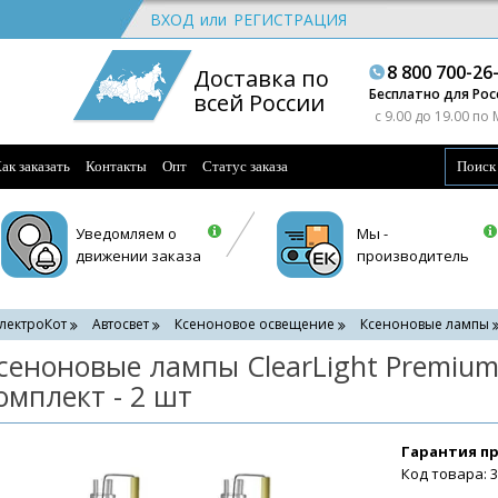
ВХОД
или
РЕГИСТРАЦИЯ
8 800 700-26
Доставка по
Бесплатно для Рос
всей России
c 9.00 до 19.00 по
ак заказать
Контакты
Опт
Статус заказа
Уведомляем о
Мы -
движении заказа
производитель
лектроКот
Автосвет
Ксеноновое освещение
Ксеноновые лампы
сеноновые лампы ClearLight Premium
омплект - 2 шт
Гарантия п
Код товара: 