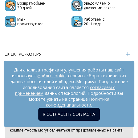
Возврат/обмен
Уведомляем о
30 дней
движении заказа
Мы -
Работаем с
производитель
2011 года
ЭЛЕКТРО-КОТ.РУ
ИНФОРМАЦИЯ
Для анализа трафика и улучшения работы наш сайт
использует
файлы cookie
, сервисы сбора технических
РЕКВИЗИТЫ
данных посетителей и «Яндекс.Метрику». Продолжение
использования сайта является
согласием с
применением
данных технологий. Подробности вы
На информационном ресурсе
можете узнать на странице
применяются
Политика
рекомендательные технологии
(информационные технологии
конфиденциальности
.
предоставления информации на основе сбора,
Я СОГЛАСЕН / СОГЛАСНА
систематизации и анализа сведений, относящихся к
предпочтениям пользователей сети «Интернет», находящихся
на территории Российской Федерации). Внешний вид товара и
комплектность могут отличаться от представленных на сайте.