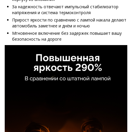
За надежность отвечают импульсный стабилизатор
напряжения и система термоконтроля
Прирост яркости по сравнению с лампой накала делают
автомобиль заметнее и днём и ночью
Мгновенное включение без задержек повышает вашу
безопасность на дороге