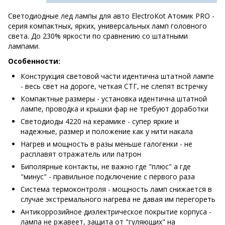
Светодиодные лед лампы для авто ElectroKot Атомик PRO -
серия компактных, ярких, универсальных ламп головного
света. До 230% яркости по сравнению со штатными
лампами.
Особенности:
Конструкция световой части идентична штатной лампе
- весь свет на дороге, четкая СТГ, не слепят встречку
Компактные размеры - установка идентична штатной
лампе, проводка и крышки фар не требуют доработки
Светодиоды 4220 на керамике - супер яркие и
надежные, размер и положение как у нити накала
Нагрев и мощность в разы меньше галогенки - не
расплавят отражатель или патрон
Биполярные контакты, не важно где "плюс" а где
"минус" - правильное подключение с первого раза
Система термоконтроля - мощность ламп снижается в
случае экстремального нагрева не давая им перегореть
Антикоррозийное диэлектрическое покрытие корпуса -
лампа не ржавеет, защита от "гуляющих" на