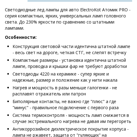
Светодиодные лед лампы для авто ElectroKot Атомик PRO -
серия компактных, ярких, универсальных ламп головного
света. До 230% яркости по сравнению со штатными
лампами.
Особенности:
Конструкция световой части идентична штатной лампе
- весь свет на дороге, четкая СТГ, не слепят встречку
Компактные размеры - установка идентична штатной
лампе, проводка и крышки фар не требуют доработки
Светодиоды 4220 на керамике - супер яркие и
надежные, размер и положение как у нити накала
Нагрев и мощность в разы меньше галогенки - не
расплавят отражатель или патрон
Биполярные контакты, не важно где "плюс" а где
"минус" - правильное подключение с первого раза
Система термоконтроля - мощность ламп снижается в
случае экстремального нагрева не давая им перегореть
Антикоррозийное диэлектрическое покрытие корпуса -
лампа не ржавеет, защита от "гуляющих" на