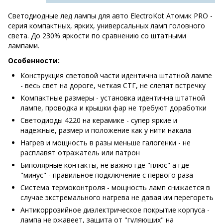
Светодиодные лед лампы для авто ElectroKot Атомик PRO -
серия компактных, ярких, универсальных ламп головного
света. До 230% яркости по сравнению со штатными
лампами.
Особенности:
Конструкция световой части идентична штатной лампе
- весь свет на дороге, четкая СТГ, не слепят встречку
Компактные размеры - установка идентична штатной
лампе, проводка и крышки фар не требуют доработки
Светодиоды 4220 на керамике - супер яркие и
надежные, размер и положение как у нити накала
Нагрев и мощность в разы меньше галогенки - не
расплавят отражатель или патрон
Биполярные контакты, не важно где "плюс" а где
"минус" - правильное подключение с первого раза
Система термоконтроля - мощность ламп снижается в
случае экстремального нагрева не давая им перегореть
Антикоррозийное диэлектрическое покрытие корпуса -
лампа не ржавеет, защита от "гуляющих" на