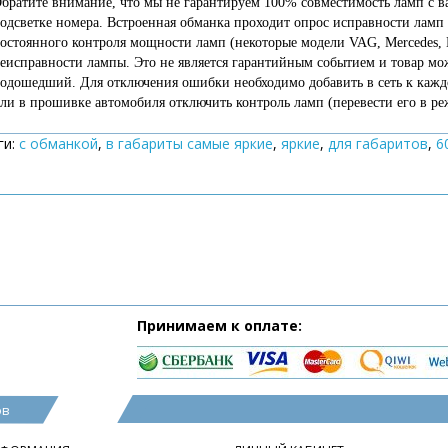
братите внимание, что мы не гарантируем 100% совместимость ламп с 
одсветке номера. Встроенная обманка проходит опрос исправности ламп 
остоянного контроля мощности ламп (некоторые модели VAG, Mercedes,
еисправности лампы. Это не является гарантийным событием и товар мож
одошедший. Для отключения ошибки необходимо добавить в сеть к кажд
ли в прошивке автомобиля отключить контроль ламп (перевести его в р
ги:
с обманкой
,
в габариты самые яркие
,
яркие
,
для габаритов
,
6
Принимаем к оплате:
ов