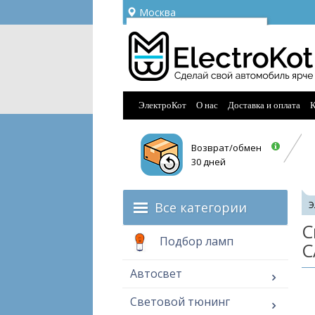
Москва
Ваш город —
Москва
Угадали?
ЭлектроКот
О нас
Доставка и оплата
К
Возврат/обмен
30 дней
Все категории
Э
С
Подбор ламп
C
Автосвет
Световой тюнинг