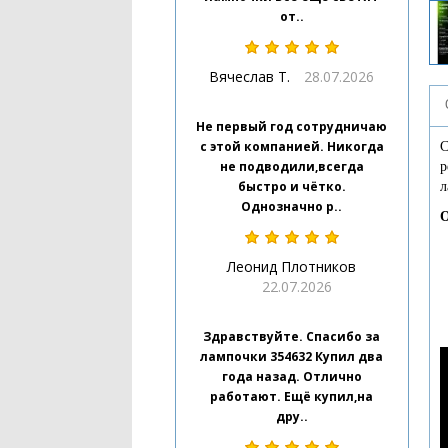
от..
Вячеслав Т.
28.07.2026
Не первый год сотрудничаю
с этой компанией. Никогда
С
не подводили,всегда
р
быстро и чётко.
л
Однозначно р..
О
Леонид Плотников
22.07.2026
Здравствуйте. Спасибо за
лампочки 354632 Купил два
года назад. Отлично
работают. Ещё купил,на
дру..