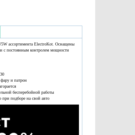
W5W ассортимента ElectroKot. Оснащены
или с постоянным контролем мощности
030
 фару и патрон
горается
тельной бесперебойной работы
 при подборе на свой авто