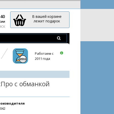
-40
В вашей корзине
лежит подарок
сии
 МСК
Работаем с
2011 года
сПро с обманкой
роизводителя
6042