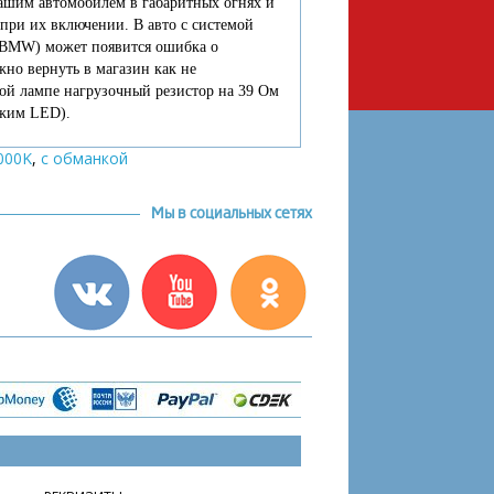
вашим автомобилем в габаритных огнях и
при их включении. В авто с системой
 BMW) может появится ошибка о
но вернуть в магазин как не
ой лампе нагрузочный резистор на 39 Ом
ежим LED).
000K
,
с обманкой
Мы в социальных сетях