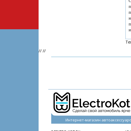
О
п
п
н
п
и
Те
//
//
Интернет-магазин автоаксессуар