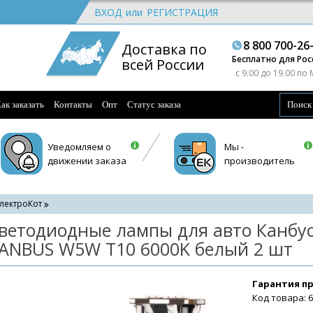
ВХОД
или
РЕГИСТРАЦИЯ
8 800 700-26
Доставка по
Бесплатно для Рос
всей России
c 9.00 до 19.00 по
ак заказать
Контакты
Опт
Статус заказа
Уведомляем о
Мы -
движении заказа
производитель
лектроКот
ветодиодные лампы для авто Канбу
ANBUS W5W T10 6000K белый 2 шт
Гарантия п
Код товара: 