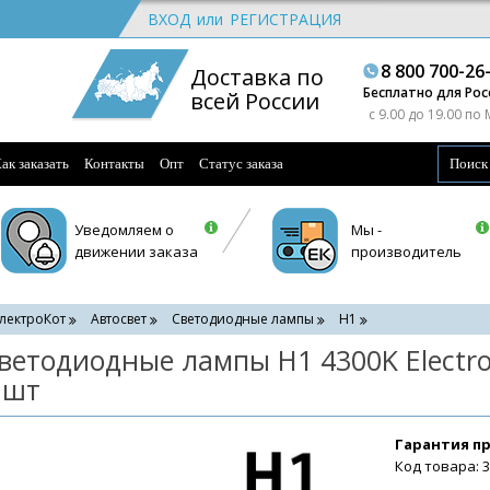
ВХОД
или
РЕГИСТРАЦИЯ
8 800 700-26
Доставка по
Бесплатно для Рос
всей России
c 9.00 до 19.00 по
ак заказать
Контакты
Опт
Статус заказа
Уведомляем о
Мы -
движении заказа
производитель
лектроКот
Автосвет
Светодиодные лампы
H1
ветодиодные лампы H1 4300K Electro-
 шт
Гарантия п
Код товара: 