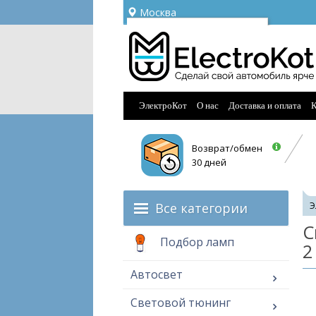
Москва
Ваш город —
Москва
Угадали?
ЭлектроКот
О нас
Доставка и оплата
К
Возврат/обмен
30 дней
Все категории
Э
С
Подбор ламп
2
Автосвет
Световой тюнинг