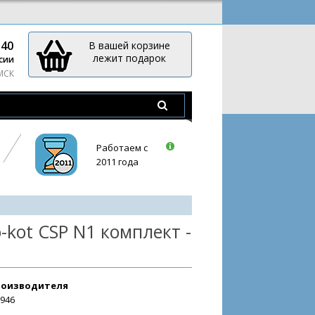
-40
В вашей корзине
лежит подарок
сии
 МСК
Работаем с
2011 года
kot CSP N1 комплект -
роизводителя
3946