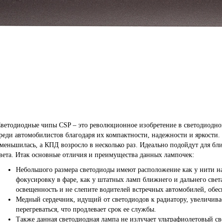
ветодиодные чипы СSP – это революционное изобретение в светодиодн
реди автомобилистов благодаря их компактности, надежности и яркости.
меньшилась, а КПД возросло в несколько раз. Идеально подойдут для бл
вета. Итак основные отличия и преимущества данных лампочек:
Небольшого размера светодиоды имеют расположение как у нити на
фокусировку в фаре, как у штатных ламп ближнего и дальнего свет
освещенность и не слепите водителей встречных автомобилей, обес
Медный сердечник, идущий от светодиодов к радиатору, увеличивае
перегреваться, что продлевает срок ее службы.
Также данная светодиодная лампа не излучает ультрафиолетовый св