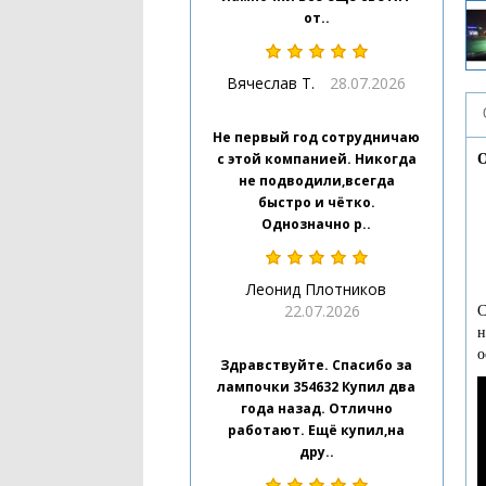
от..
Вячеслав Т.
28.07.2026
Не первый год сотрудничаю
с этой компанией. Никогда
О
не подводили,всегда
быстро и чётко.
Однозначно р..
Леонид Плотников
22.07.2026
С
н
о
Здравствуйте. Спасибо за
лампочки 354632 Купил два
года назад. Отлично
работают. Ещё купил,на
дру..