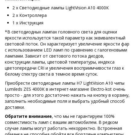
2 х Светодиодные лампы LightVision A10 4000К
2 х Контроллера
1 х Инструкция
*В светодиодных лампах головного света для оценки
яркости используется такой параметр как эквивалентный
световой поток. Он характеризует увеличение яркости фар
с использованием LED ламп по сравнению с галогеновыми
лампами. Зависит от светового потока диодов,
конструкции лампы, цветовой температуры, индекса
цветопередачи CRI и увеличения восприимчивости глаз к
белому спектру света в темное время суток.
Приобрести cветодиодные лампы H7 LightVision A10 чипы
Lumileds ZES 4000К в интернет-магазине Electro-kot очень
просто - для этого достаточно нажать на кнопку в корзину,
заполнить необходимые поля и выбрать удобный способ
доставки.
Обратите внимание
, что мы не гарантируем 100%
совместимость ламп с вашим автомобилем. В редком
случае лампы могут работать некорректно. Встроенная
обманка не способна обойти все бортовые компьютеры.