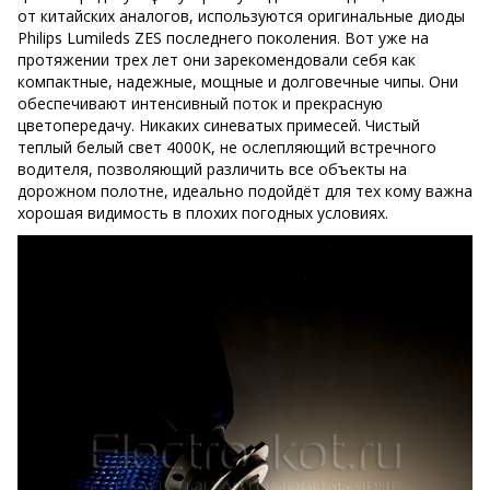
от китайских аналогов, используются оригинальные диоды
Philips Lumileds ZES последнего поколения. Вот уже на
протяжении трех лет они зарекомендовали себя как
компактные, надежные, мощные и долговечные чипы. Они
обеспечивают интенсивный поток и прекрасную
цветопередачу. Никаких синеватых примесей. Чистый
теплый белый свет 4000K, не ослепляющий встречного
водителя, позволяющий различить все объекты на
дорожном полотне, идеально подойдёт для тех кому важна
хорошая видимость в плохих погодных условиях.